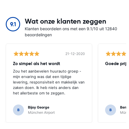
Wat onze klanten zeggen
9.1
Klanten beoordelen ons met een 9.1/10 uit 12840
beoordelingen
21-12-2020
Zo simpel als het wordt
Goede prijs
Zou het aanbevelen huurauto groep -
mijn ervaring was dat een tijdige
levering, responsiviteit en makkelijk van
zaken doen. Ik heb niets anders dan
het allerbeste om te zeggen.
Bijoy George
Beno
B
B
München Airport
Münch