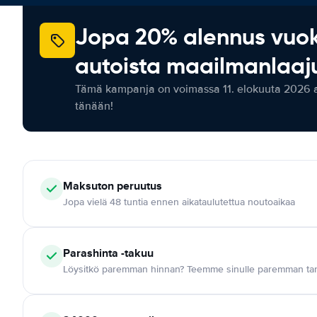
Jopa 20% alennus vuo
autoista maailmanlaaju
Tämä kampanja on voimassa 11. elokuuta 2026 as
tänään!
Maksuton
peruutus
Jopa vielä 48 tuntia ennen aikataulutettua noutoaikaa
Parashinta -takuu
Löysitkö paremman hinnan? Teemme sinulle paremman tar