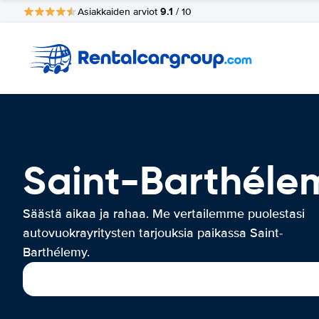
9.1
Asiakkaiden arviot
/ 10
Saint-Barthéle
Säästä aikaa ja rahaa. Me vertailemme puolestasi
autovuokrayritysten tarjouksia paikassa Saint-
Barthélemy.