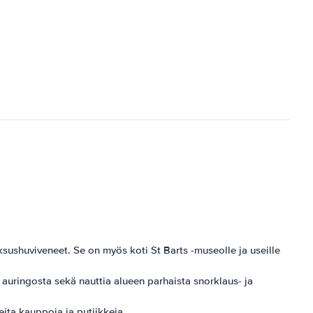
sushuviveneet. Se on myös koti St Barts -museolle ja useille
auringosta sekä nauttia alueen parhaista snorklaus- ja
eita kauppoja ja putiikkeja.