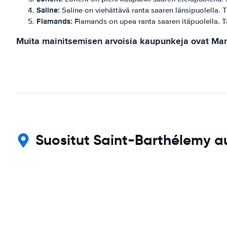
Saline:
Saline on viehättävä ranta saaren länsipuolella. 
Flamands:
Flamands on upea ranta saaren itäpuolella. Tä
Muita mainitsemisen arvoisia kaupunkeja ovat Marig
Suositut Saint-Barthélemy au