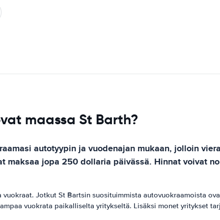
ovat maassa St Barth?
raamasi autotyypin ja vuodenajan mukaan, jolloin vier
at maksaa jopa 250 dollaria päivässä. Hinnat voivat no
a vuokraat. Jotkut St Bartsin suosituimmista autovuokraamoista ovat
paa vuokrata paikalliselta yritykseltä. Lisäksi monet yritykset tar