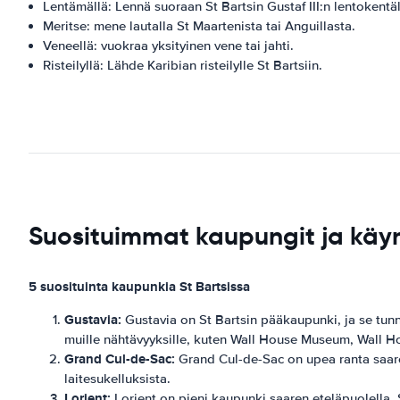
Lentämällä: Lennä suoraan St Bartsin Gustaf III:n lentokentäl
Meritse: mene lautalla St Maartenista tai Anguillasta.
Veneellä: vuokraa yksityinen vene tai jahti.
Risteilyllä: Lähde Karibian risteilylle St Bartsiin.
Suosituimmat kaupungit ja käy
5 suosituinta kaupunkia St Bartsissa
Gustavia:
Gustavia on St Bartsin pääkaupunki, ja se tunn
muille nähtävyyksille, kuten Wall House Museum, Wall 
Grand Cul-de-Sac:
Grand Cul-de-Sac on upea ranta saaren
laitesukelluksista.
Lorient:
Lorient on pieni kaupunki saaren eteläpuolella. S