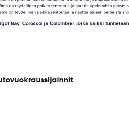
Tämä on täydellinen paikka rentoutua ja nauttia upeimmista näkymis
mä on täydellinen paikka rentoutua ja nauttia alueen parhaista snor
ot Bay, Corossol ja Colombier, jotka kaikki tunnetaan u
tovuokraussijainnit