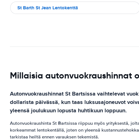
St Barth St Jean Lentokenttä
Millaisia autonvuokraushinnat 
Autonvuokraushinnat St Bartsissa vaihtelevat vuok
dollarista päivässä, kun taas luksusajoneuvot voiv
yleensä joulukuun lopusta huhtikuun loppuun.
Autonvuokraushinta St Bartsissa riippuu myös yrityksestä, jolt
korkeammat lentokentällä, joten on yleensä kustannustehokkaam
tarkistaa heiltä ennen varauksen tekemistä.