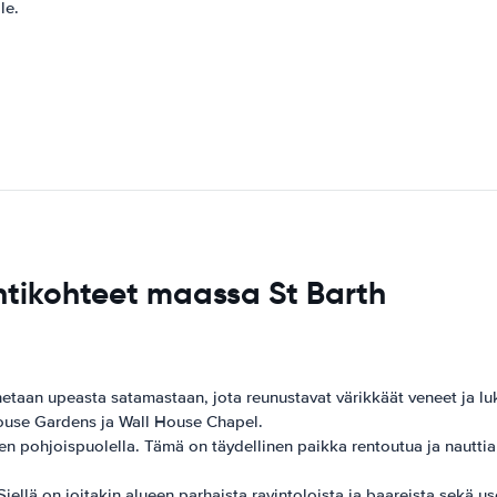
le.
ntikohteet maassa St Barth
etaan upeasta satamastaan, jota reunustavat värikkäät veneet ja luk
House Gardens ja Wall House Chapel.
 pohjoispuolella. Tämä on täydellinen paikka rentoutua ja nauttia 
iellä on joitakin alueen parhaista ravintoloista ja baareista sekä us