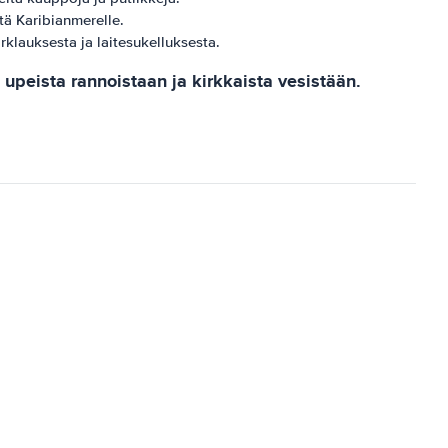
tä Karibianmerelle.
klauksesta ja laitesukelluksesta.
peista rannoistaan ​​ja kirkkaista vesistään.