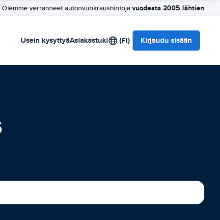
vuodesta 2005 lähtien
Olemme verranneet autonvuokraushintoja
Usein kysyttyä
Asiakastuki
(FI)
Kirjaudu sisään
s