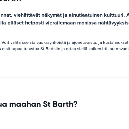
annat, viehättävät näkymät ja ainutlaatuinen kulttuuri.
lla pääset helposti vierailemaan monissa nähtävyyksissä
Voit valita useista vuokrayhtiöistä ja ajoneuvoista, ja kustannukse
etsit tapaa tutustua St Bartsiin ja ottaa siellä kaiken irti, autonvuo
ua maahan St Barth?