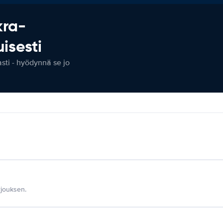
kra-
isesti
ti - hyödynnä se jo
jouksen.