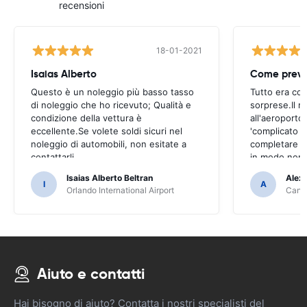
recensioni
18-01-2021
Isaias Alberto
Come previ
Questo è un noleggio più basso tasso
Tutto era co
di noleggio che ho ricevuto; Qualità e
sorprese.Il ri
condizione della vettura è
all'aeroporto
eccellente.Se volete soldi sicuri nel
'complicato 
noleggio di automobili, non esitate a
completare il
contattarli
in modo non 
Isaias Alberto Beltran
Alex
I
A
Orlando International Airport
Cancu
Aiuto e contatti
Hai bisogno di aiuto? Contatta i nostri specialisti del