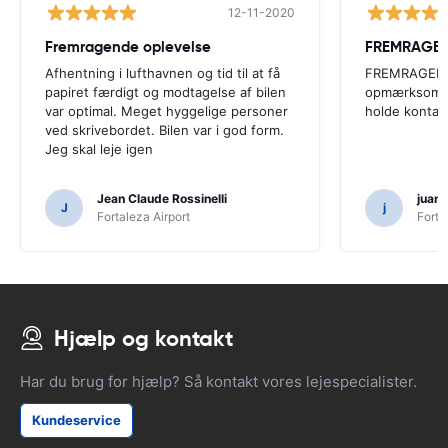
12-11-2020
Fremragende oplevelse
FREMRAGE
Afhentning i lufthavnen og tid til at få
FREMRAGEND
papiret færdigt og modtagelse af bilen
opmærksomh
var optimal. Meget hyggelige personer
holde konta
ved skrivebordet. Bilen var i god form.
Jeg skal leje igen
Jean Claude Rossinelli
juan
J
j
Fortaleza Airport
Forta
Hjælp og kontakt
Har du brug for hjælp? Så kontakt vores lejespecialister.
Kundeservice