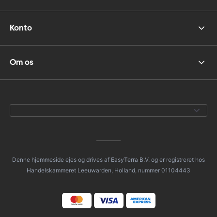
Konto
Om os
Denne hjemmeside ejes og drives af EasyTerra B.V. og er registreret hos
Handelskammeret Leeuwarden, Holland, nummer 01104443