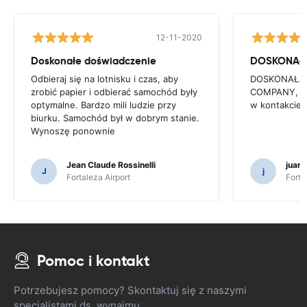
12-11-2020
Doskonałe doświadczenie
DOSKONAŁ
Odbieraj się na lotnisku i czas, aby
DOSKONAŁA S
zrobić papier i odbierać samochód były
COMPANY, T
optymalne. Bardzo mili ludzie przy
w kontakcie
biurku. Samochód był w dobrym stanie.
Wynoszę ponownie
Jean Claude Rossinelli
juan
J
j
Fortaleza Airport
Forta
Pomoc i kontakt
Potrzebujesz pomocy? Skontaktuj się z naszymi
specjalistami ds. wynajmu.