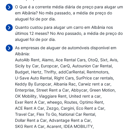
O Que é a corrente média diária de preço para alugar um
em Albânia? No mês passado, a média de preço do
aluguel foi de
por dia.
Quanto custou para alugar um carro em Albânia nos
últimos 12 meses? No Ano passado, a média de preço do
aluguel foi de
por dia.
As empresas de aluguer de automóveis disponível em
Albânia:
AutoAlb Rent
Alamo
Ace Rental Cars
OtoQ
Sixt
Avis
Sicily by Car
Europcar
CarQ
Autounion Car Rental
Budget
Hertz
Thrifty
addCarRental
Rentmotors
U-Save Auto Rental
Right Cars
SurPrice car rentals
Keddy By Europcar
Albania Rac
Carwiz rent a car
Enterprise
Street Rent a Car
Abbycar
Green Motion
OK Mobility
Viaggiare Rent
United rent a car
Exer Rent A Car
wheego
Routes
Optimo Rent
ACE Rent A Car
Zezgo
Cargini
Eco Rent a Car
Travel Car
Flex To Go
National Car Rental
Dollar Rent a Car
Advantage Rent a Car
SKG Rent A Car
Acarent
IDEA MOBILITY