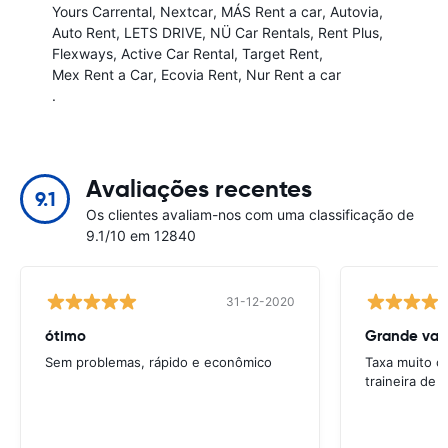
Yours Carrental
Nextcar
MÁS Rent a car
Autovia
Auto Rent
LETS DRIVE
NÜ Car Rentals
Rent Plus
Flexways
Active Car Rental
Target Rent
Mex Rent a Car
Ecovia Rent
Nur Rent a car
.
Avaliações recentes
9.1
Os clientes avaliam-nos com uma classificação de
9.1/10 em 12840
31-12-2020
ótimo
Grande val
Sem problemas, rápido e econômico
Taxa muito c
traineira de