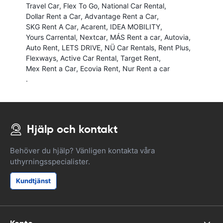
Travel Car
Flex To Go
National Car Rental
Dollar Rent a Car
Advantage Rent a Car
SKG Rent A Car
Acarent
IDEA MOBILITY
Yours Carrental
Nextcar
MÁS Rent a car
Autovia
Auto Rent
LETS DRIVE
NÜ Car Rentals
Rent Plus
Flexways
Active Car Rental
Target Rent
Mex Rent a Car
Ecovia Rent
Nur Rent a car
.
Hjälp och kontakt
Behöver du hjälp? Vänligen kontakta våra
uthyrningsspecialister.
Kundtjänst