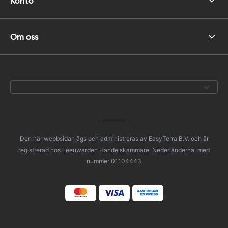
Konto
Om oss
Den här webbsidan ägs och administreras av EasyTerra B.V. och är
registrerad hos Leeuwarden Handelskammare, Nederländerna, med
nummer 01104443