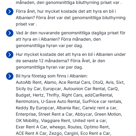
månaden, den genomsnittliga biluthyrning priset var
.
Förra året, hur mycket kostade det att hyra en bil i
Albanien? Förra året var det genomsnittliga biluthyrning
priset var
.
Vad är den nuvarande genomsnittliga dagliga priset för
att hyra en i Albanien? Förra månaden, den
genomsnittliga hyran var
per dag.
Hur mycket kostade det att hyra en bil i Albanien under
de senaste 12 månaderna? Förra Året, är den
genomsnittliga hyran var
per dag.
Bil hyra företag som finns i Albanien:
AutoAlb Rent
Alamo
Ace Rental Cars
OtoQ
Avis
Sixt
Sicily by Car
Europcar
Autounion Car Rental
CarQ
Budget
Hertz
Thrifty
Right Cars
addCarRental
Rentmotors
U-Save Auto Rental
SurPrice car rentals
Keddy By Europcar
Albania Rac
Carwiz rent a car
Enterprise
Street Rent a Car
Abbycar
Green Motion
OK Mobility
Viaggiare Rent
United rent a car
Exer Rent A Car
wheego
Routes
Optimo Rent
ACE Rent A Car
Zezgo
Cargini
Eco Rent a Car