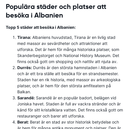
Populära städer och platser att
besöka i Albanien
Topp 5 städer att besöka i Albanien:
Tirana:
Albaniens huvudstad, Tirana är en livlig stad
med massor av sevärdheter och attraktioner att
utforska. Det är hem för många historiska platser, som
Skanderbegstorget och National History Museum. Det
finns också gott om shopping och nattliv att njuta av.
Durrës:
Durrës är den största hamnstaden i Albanien
och är ett bra ställe att besöka för en strandsemester.
Staden har en rik historia, med massor av arkeologiska
platser, och är hem för den största amfiteatern på
Balkan.
Sarandë:
Sarandë är en populär badort, belägen vid
Joniska havet. Staden är full av vackra stränder och är
känd för sitt kristallklara vatten. Det finns också gott om
restauranger och barer att utforska.
Berat:
Berat är en stad av stor historisk betydelse och
är hem för många antika monument och platser. Den är