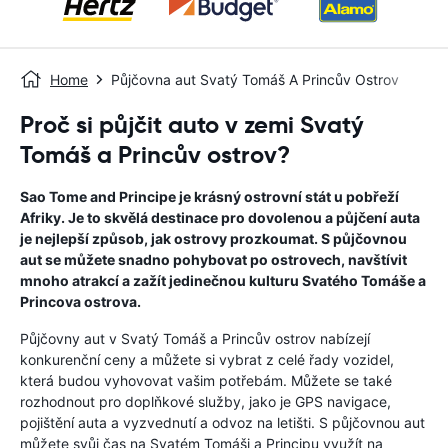
Home
Půjčovna aut Svatý Tomáš A Princův Ostrov
Proč si půjčit auto v zemi Svatý
Tomáš a Princův ostrov?
Sao Tome and Principe je krásný ostrovní stát u pobřeží
Afriky. Je to skvělá destinace pro dovolenou a půjčení auta
je nejlepší způsob, jak ostrovy prozkoumat. S půjčovnou
aut se můžete snadno pohybovat po ostrovech, navštívit
mnoho atrakcí a zažít jedinečnou kulturu Svatého Tomáše a
Princova ostrova.
Půjčovny aut v Svatý Tomáš a Princův ostrov nabízejí
konkurenční ceny a můžete si vybrat z celé řady vozidel,
která budou vyhovovat vašim potřebám. Můžete se také
rozhodnout pro doplňkové služby, jako je GPS navigace,
pojištění auta a vyzvednutí a odvoz na letišti. S půjčovnou aut
můžete svůj čas na Svatém Tomáši a Principu využít na