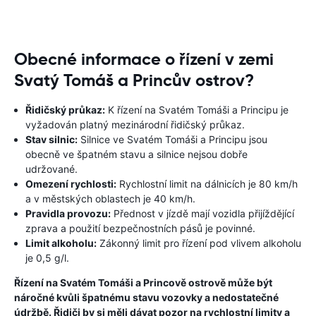
Obecné informace o řízení v zemi
Svatý Tomáš a Princův ostrov?
Řidičský průkaz:
K řízení na Svatém Tomáši a Principu je
vyžadován platný mezinárodní řidičský průkaz.
Stav silnic:
Silnice ve Svatém Tomáši a Principu jsou
obecně ve špatném stavu a silnice nejsou dobře
udržované.
Omezení rychlosti:
Rychlostní limit na dálnicích je 80 km/h
a v městských oblastech je 40 km/h.
Pravidla provozu:
Přednost v jízdě mají vozidla přijíždějící
zprava a použití bezpečnostních pásů je povinné.
Limit alkoholu:
Zákonný limit pro řízení pod vlivem alkoholu
je 0,5 g/l.
Řízení na Svatém Tomáši a Princově ostrově může být
náročné kvůli špatnému stavu vozovky a nedostatečné
údržbě. Řidiči by si měli dávat pozor na rychlostní limity a