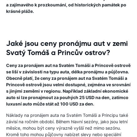
a zajímavého k prozkoumání, od historických památek po
krásné pláže.
Jaké jsou ceny pronájmu aut v zemi
Svatý Tomáš a Princův ostrov?
Ceny za pronájem aut na Svatém Tomáši a Princově ostrově
se liší v závislosti na typu auta, délka pronájmu a půjčovna.
Obecně platí, že ceny za pronájem aut na Svatém Tomáši a
Princově ostrově jsou velmi dostupné, zejména ve srovnání
s jinými zeměmi v regionu. Například základní ekonomické
auto si lze pronajmout za pouhých 25 USD na den, zatímco
luxusní auto může stát až 100 USD za den.
Náklady na pronájem auta na Svatém Tomáši a Principu také
závisí na ročním období. Během hlavní sezóny, jako jsou letní
měsíce, mohou být ceny výrazně vyšší než mimo sezónu.
Kromě toho mohou půjčovny nabízet slevy nebo speciální