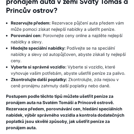
pronájem auta v zemi Svatý Tomáš a
Princův ostrov?
Rezervujte předem:
Rezervace půjčení auta předem vám
může pomoci získat nejlepší nabídky a ušetřit peníze.
Porovnání cen:
Porovnejte ceny online a najděte nejlepší
nabídky a slevy.
Hledejte speciální nabídky:
Podívejte se na speciální
nabídky a slevy od autopůjčoven, abyste získali ty nejlepší
ceny.
Vyberte si správné vozidlo:
Vyberte si vozidlo, které
vyhovuje vašim potřebám, abyste ušetřili peníze za palivo.
Zkontrolujte další poplatky:
Zkontrolujte, zda nejsou v
ceně pronájmu zahrnuty další poplatky nebo daně.
Postupem podle těchto tipů můžete ušetřit peníze za
pronájem auta na Svatém Tomáši a Princově ostrově.
Rezervace předem, porovnávání cen, hledání speciálních
nabídek, výběr správného vozidla a kontrola dodatečných
poplatků jsou skvělé způsoby, jak ušetřit peníze za
pronájem auta.