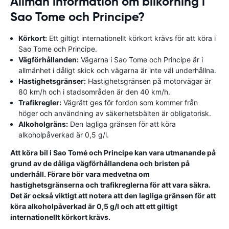
Allmän information om bilkörning i
Sao Tome och Principe?
Körkort:
Ett giltigt internationellt körkort krävs för att köra i
Sao Tome och Principe.
Vägförhållanden:
Vägarna i Sao Tome och Principe är i
allmänhet i dåligt skick och vägarna är inte väl underhållna.
Hastighetsgränser:
Hastighetsgränsen på motorvägar är
80 km/h och i stadsområden är den 40 km/h.
Trafikregler:
Vägrätt ges för fordon som kommer från
höger och användning av säkerhetsbälten är obligatorisk.
Alkoholgräns:
Den lagliga gränsen för att köra
alkoholpåverkad är 0,5 g/l.
Att köra bil i Sao Tomé och Principe kan vara utmanande på
grund av de dåliga vägförhållandena och bristen på
underhåll. Förare bör vara medvetna om
hastighetsgränserna och trafikreglerna för att vara säkra.
Det är också viktigt att notera att den lagliga gränsen för att
köra alkoholpåverkad är 0,5 g/l och att ett giltigt
internationellt körkort krävs.