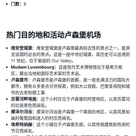
门数：
8
热门目的地和活动卢森堡机场
维安登城堡
：维安登城堡是卢森堡最具标志性的景点之一，是游
览该国时必去的景点。这是一座中世纪城堡，其历史可以追溯到
11 世纪，位于美丽的 Our Valley。
Mudam Luxembourg：
这座现代艺术博物馆位于基希贝格
区，展出当地和国际艺术家的艺术品。
卢森堡市
：卢森堡市是卢森堡的首都，是一座充满活力的国际大
都市，拥有众多景点可供探索，例如大公宫殿、巴黎圣母院和城
市的古老防御工事.
苏雷河畔埃施
：这个小村庄位于卢森堡的阿登地区，以其苏雷河
的壮丽景色而闻名。
摩泽尔河谷：
摩泽尔河谷是卢森堡一个美丽的地区，以其风景如
画的葡萄园和迷人的村庄而闻名。
埃希特纳赫：
这个小镇位于卢森堡东部，以其传统建筑和热闹的
节日而闻名。