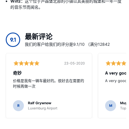
Wiltz：
这个位于卢森堡北部的小镇以其美丽的城堡和一年一度
的音乐节而闻名。
最新评论
9.1
我们的客户给我们的评分是9.1/10 （满分12842
23-05-2020
奇妙
A very good
价格是我有一辆车最好的。很好去在需要的
A very good 
时候再做一次
Ralf Grywnow
Muyi
R
M
Luxemburg Airport
Top