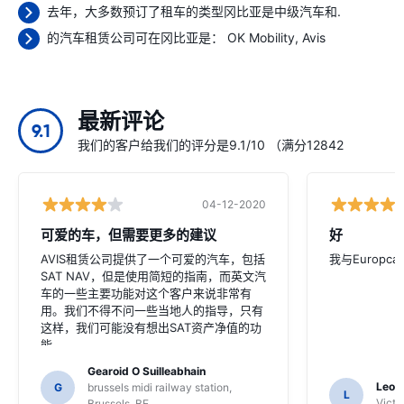
去年，大多数预订了租车的类型冈比亚是中级汽车和.
的汽车租赁公司可在冈比亚是：
OK Mobility
Avis
最新评论
9.1
我们的客户给我们的评分是9.1/10 （满分12842
04-12-2020
可爱的车，但需要更多的建议
好
AVIS租赁公司提供了一个可爱的汽车，包括
我与Europc
SAT NAV，但是使用简短的指南，而英文汽
车的一些主要功能对这个客户来说非常有
用。我们不得不问一些当地人的指导，只有
这样，我们可能没有想出SAT资产净值的功
能。
Gearoid O Suilleabhain
Leon
G
brussels midi railway station,
L
Victor
Brussels, BE