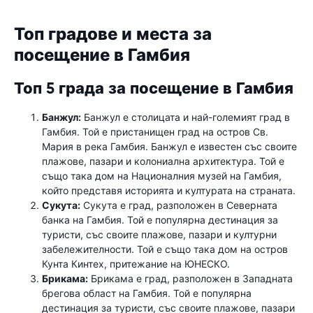
Топ градове и места за
посещение в Гамбия
Топ 5 града за посещение в Гамбия
Банжул:
Банжул е столицата и най-големият град в
Гамбия. Той е пристанищен град на остров Св.
Мария в река Гамбия. Банжул е известен със своите
плажове, пазари и колониална архитектура. Той е
също така дом на Националния музей на Гамбия,
който представя историята и културата на страната.
Сукута:
Сукута е град, разположен в Северната
банка на Гамбия. Той е популярна дестинация за
туристи, със своите плажове, пазари и културни
забележителности. Той е също така дом на остров
Кунта Кинтех, притежание на ЮНЕСКО.
Брикама:
Брикама е град, разположен в Западната
брегова област на Гамбия. Той е популярна
дестинация за туристи, със своите плажове, пазари