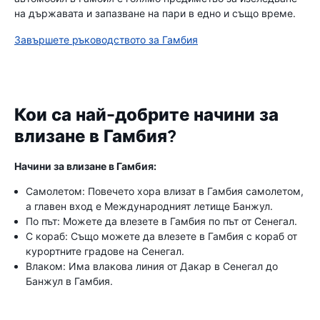
на държавата и запазване на пари в едно и също време.
Завършете ръководството за Гамбия
Кои са най-добрите начини за
влизане в Гамбия?
Начини за влизане в Гамбия:
Самолетом: Повечето хора влизат в Гамбия самолетом,
а главен вход е Международният летище Банжул.
По път: Можете да влезете в Гамбия по път от Сенегал.
С кораб: Също можете да влезете в Гамбия с кораб от
курортните градове на Сенегал.
Влаком: Има влакова линия от Дакар в Сенегал до
Банжул в Гамбия.