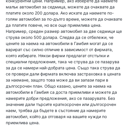
конкурентни цени. Например, ако изберете да наемете
малък автомобил за седмица, можете да очаквате да
платите около 200 долара. Ако искате да наемете по-
голям автомобил за по-дълго време, можете да очаквате
да платите повече, но все още приемлива цена.
Например, среден размер автомобил за две седмици ще
струва около 500 долара. Следва да се отбележи, че
цените за наема на автомобили в Гамбия могат да се
варират със силно отличие в зависимост от фирмата,
която избирате. Някои фирми предлагат отстъпки и
специални предложения, така че струва да се пазарува
за да се намери най-добрата цена. Също така струва да
се провери дали фирмата включва застраховка в цената
за наемане, защото това може да ви запази пари в
дългосрочен план. Общо казано, цените за наема на
автомобили в Гамбия са доста приемливи и можете да
намерите добри предложения, ако се пазарувате. Без
значение дали търсите краткосрочен или дългосрочен
наем, трябва да бъдете в състояние да намерите
автомобил, който да отговаря на вашите нужди по
приемлива цена.