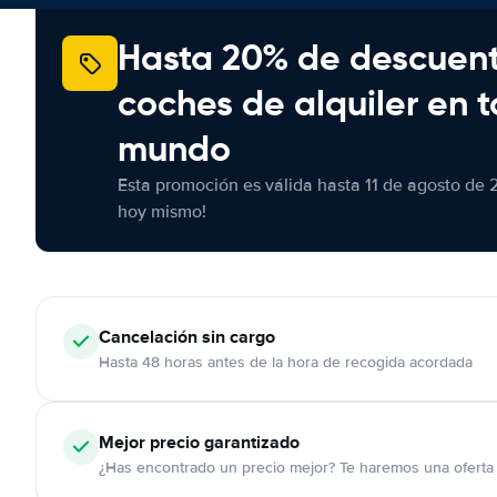
Hasta 20% de descuen
coches de alquiler en t
mundo
Esta promoción es válida hasta 11 de agosto de 
hoy mismo!
Cancelación
sin cargo
Hasta 48 horas antes de la hora de recogida acordada
Mejor precio garantizado
¿Has encontrado un precio mejor? Te haremos una oferta 