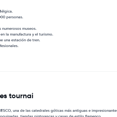
Bélgica.
000 personas.
sus numerosos museos.
n la manufactura y el turismo.
e una estación de tren.
fesionales.
es tournai
ESCO, una de las catedrales góticas más antiguas e impresionante
doquinadas, tiendas pintorescas y casas de estilo flamenco.