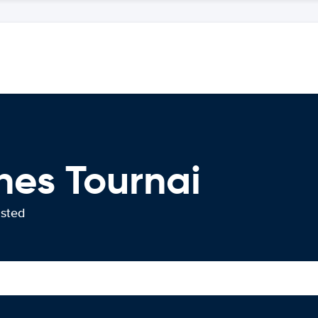
hes Tournai
usted