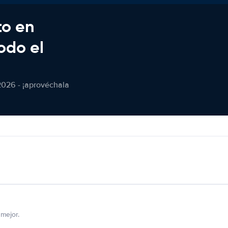
to en
odo el
2026 - ¡aprovéchala
mejor.