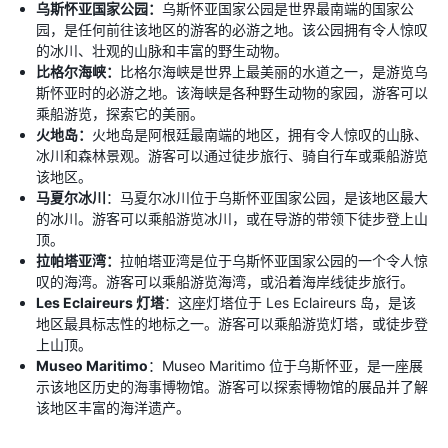
乌斯怀亚国家公园：
乌斯怀亚国家公园是世界最南端的国家公
园，是任何前往该地区的游客的必游之地。该公园拥有令人惊叹
的冰川、壮观的山脉和丰富的野生动物。
比格尔海峡：
比格尔海峡是世界上最美丽的水道之一，是游览乌
斯怀亚时的必游之地。该海峡是各种野生动物的家园，游客可以
乘船游览，探索它的美丽。
火地岛：
火地岛是阿根廷最南端的地区，拥有令人惊叹的山脉、
冰川和森林景观。游客可以通过徒步旅行、骑自行车或乘船游览
该地区。
马夏尔冰川
：马夏尔冰川位于乌斯怀亚国家公园，是该地区最大
的冰川。游客可以乘船游览冰川，或在导游的带领下徒步登上山
顶。
拉帕塔亚湾：
拉帕塔亚湾是位于乌斯怀亚国家公园的一个令人惊
叹的海湾。游客可以乘船游览海湾，或沿着海岸线徒步旅行。
Les Eclaireurs 灯塔
：这座灯塔位于 Les Eclaireurs 岛，是该
地区最具标志性的地标之一。游客可以乘船游览灯塔，或徒步登
上山顶。
Museo Maritimo
：Museo Maritimo 位于乌斯怀亚，是一座展
示该地区历史的海事博物馆。游客可以探索博物馆的展品并了解
该地区丰富的海洋遗产。