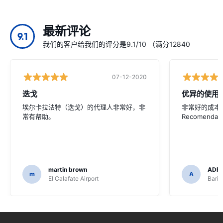
最新评论
9.1
我们的客户给我们的评分是9.1/10 （满分12840
07-12-2020
迭戈
优异的使用
埃尔卡拉法特（迭戈）的代理人非常好，非
非常好的成本
常有帮助。
Recomendad
martin brown
ADRI
m
A
El Calafate Airport
Baril