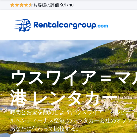
9.1
お客様の評価
/ 10
ウスワイア＝マ
港 レンタカー
時間とお金を節約しよう。ウスワイア＝マルビナス
ルヘンティーナス空港 のレンタカー会社のオファ
あなたに代わって比較する。