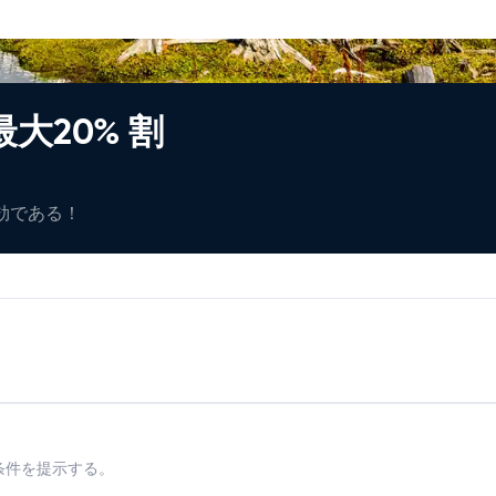
大20% 割
有効である！
条件を提示する。