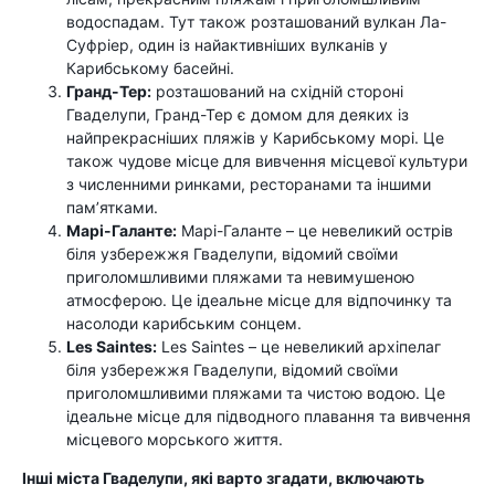
водоспадам. Тут також розташований вулкан Ла-
Суфріер, один із найактивніших вулканів у
Карибському басейні.
Гранд-Тер:
розташований на східній стороні
Гваделупи, Гранд-Тер є домом для деяких із
найпрекрасніших пляжів у Карибському морі. Це
також чудове місце для вивчення місцевої культури
з численними ринками, ресторанами та іншими
пам’ятками.
Марі-Галанте:
Марі-Галанте – це невеликий острів
біля узбережжя Гваделупи, відомий своїми
приголомшливими пляжами та невимушеною
атмосферою. Це ідеальне місце для відпочинку та
насолоди карибським сонцем.
Les Saintes:
Les Saintes – це невеликий архіпелаг
біля узбережжя Гваделупи, відомий своїми
приголомшливими пляжами та чистою водою. Це
ідеальне місце для підводного плавання та вивчення
місцевого морського життя.
Інші міста Гваделупи, які варто згадати, включають