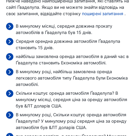
Нижче наведено найпоширеніші запитання, які ставлять на
сайті Ґваделупа. Якщо ви не можете знайти відповідь на
своє запитання, відвідайте сторінку
поширені запитання
.
В минулому місяці, середня довжина прокату
автомобілів в Ґваделупа був 15 днів.
Середня орендна довжина автомобіля Ґваделупа
становить 15 днів.
найбільш замовлена оренда автомобіля в даний час в
Ґваделупа становить Економіка автомобілі.
В минулому році, найбільш замовлена оренда
легкового автомобіля типу Ґваделупа були Економіка
автомобілі.
Скільки коштує оренда автомобіля Ґваделупа? В
минулому місяці, середня ціна за оренду автомобіля
був
&ЛТ доларів США.
В минулому році, Скільки коштує оренда автомобіля
Ґваделупа? У минулому році середня ціна за оренду
автомобіля був
&ЛТ доларів США.