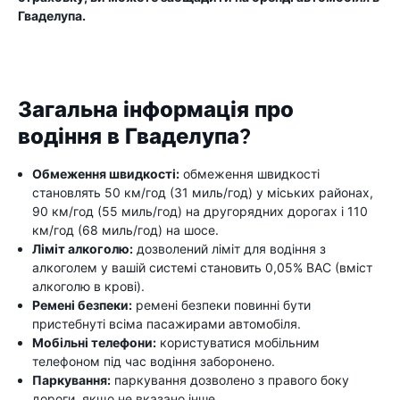
Гваделупа.
Загальна інформація про
водіння в Гваделупа?
Обмеження швидкості:
обмеження швидкості
становлять 50 км/год (31 миль/год) у міських районах,
90 км/год (55 миль/год) на другорядних дорогах і 110
км/год (68 миль/год) на шосе.
Ліміт алкоголю:
дозволений ліміт для водіння з
алкоголем у вашій системі становить 0,05% BAC (вміст
алкоголю в крові).
Ремені безпеки:
ремені безпеки повинні бути
пристебнуті всіма пасажирами автомобіля.
Мобільні телефони:
користуватися мобільним
телефоном під час водіння заборонено.
Паркування:
паркування дозволено з правого боку
дороги, якщо не вказано інше.