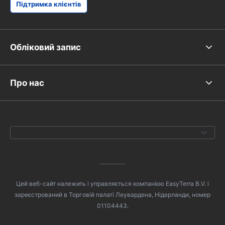
Підтримка клієнтів
Обліковий запис
Про нас
Цей веб-сайт належить і управляється компанією EasyTerra B.V. і
зареєстрований в Торговій палаті Леувардена, Нідерланди, номер
01104443.