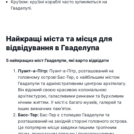
Круїзом: круїзні кораблі часто зупиняються на
Гваделупі.
Найкращі міста та місця для
відвідування в Гваделупа
5 найкращих міст Гваделупи, які варто відвідати
Пуант-а-Пітр:
Пуант-а-Пітр, розташований на
головному острові Бас-Тер, є найбільшим містом
Гваделупи та адміністративним центром архіпелагу.
Він відомий своєю красивою колоніальною
архітектурою, галасливими ринками та бурхливим
нічним життям. У місті є багато музеїв, галерей та
інших визначних пам'яток.
Басс-Тер:
Бас-Тер є столицею Гваделупи та
розташований на західній стороні головного острова.
Це популярне місце завдяки пишним тропічним
лісам, прекрасним пляжам і приголомшливим