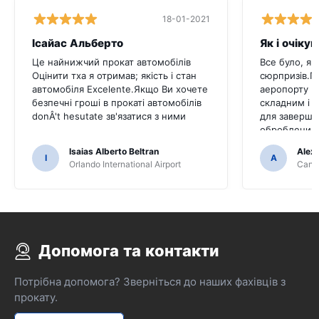
18-01-2021
Ісайас Альберто
Як і очіку
Це найнижчий прокат автомобілів
Все було, як
Оцінити тха я отримав; якість і стан
сюрпризів.П
автомобіля Excelente.Якщо Ви хочете
аеропорту К
безпечні гроші в прокаті автомобілів
складним і 
donÂ't hesutate зв'язатися з ними
для заверше
оброблений 
Isaias Alberto Beltran
Alex
I
A
Orlando International Airport
Cancu
Допомога та контакти
Потрібна допомога? Зверніться до наших фахівців з
прокату.