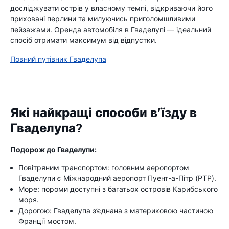
досліджувати острів у власному темпі, відкриваючи його
приховані перлини та милуючись приголомшливими
пейзажами. Оренда автомобіля в Гваделупі — ідеальний
спосіб отримати максимум від відпустки.
Повний путівник Гваделупа
Які найкращі способи в’їзду в
Гваделупа?
Подорож до Гваделупи:
Повітряним транспортом: головним аеропортом
Гваделупи є Міжнародний аеропорт Пуент-а-Пітр (PTP).
Море: пороми доступні з багатьох островів Карибського
моря.
Дорогою: Гваделупа з’єднана з материковою частиною
Франції мостом.