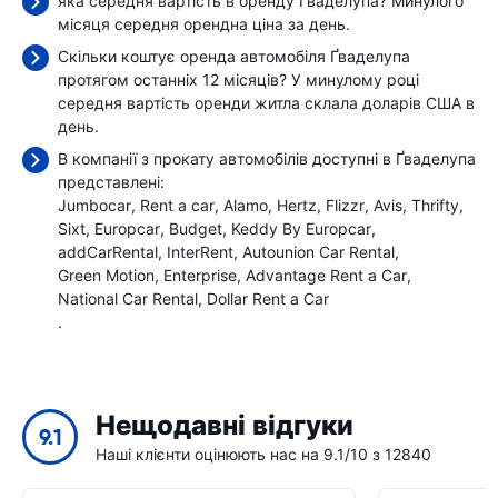
яка середня вартість в оренду Ґваделупа? Минулого
місяця середня орендна ціна
за день.
Скільки коштує оренда автомобіля Ґваделупа
протягом останніх 12 місяців? У минулому році
середня вартість оренди житла склала
доларів США в
день.
В компанії з прокату автомобілів доступні в Ґваделупа
представлені:
Jumbocar
Rent a car
Alamo
Hertz
Flizzr
Avis
Thrifty
Sixt
Europcar
Budget
Keddy By Europcar
addCarRental
InterRent
Autounion Car Rental
Green Motion
Enterprise
Advantage Rent a Car
National Car Rental
Dollar Rent a Car
.
Нещодавні відгуки
9.1
Наші клієнти оцінюють нас на 9.1/10 з 12840