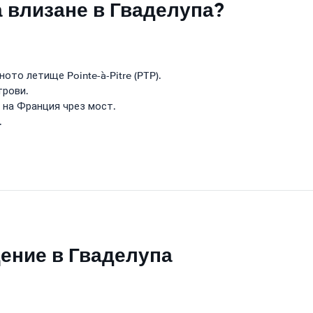
а влизане в Гваделупа?
то летище Pointe-à-Pitre (PTP).
трови.
 на Франция чрез мост.
.
щение в Гваделупа