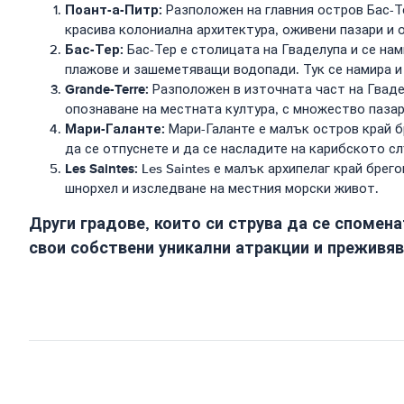
Поант-а-Питр:
Разположен на главния остров Бас-Те
красива колониална архитектура, оживени пазари и 
Бас-Тер:
Бас-Тер е столицата на Гваделупа и се нам
плажове и зашеметяващи водопади. Тук се намира и 
Grande-Terre:
Разположен в източната част на Гвадел
опознаване на местната култура, с множество пазар
Мари-Галанте:
Мари-Галанте е малък остров край б
да се отпуснете и да се насладите на карибското с
Les Saintes:
Les Saintes е малък архипелаг край брег
шнорхел и изследване на местния морски живот.
Други градове, които си струва да се спомена
свои собствени уникални атракции и преживяв