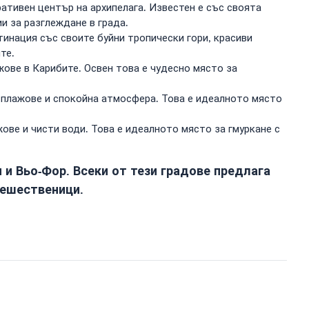
ативен център на архипелага. Известен е със своята
и за разглеждане в града.
тинация със своите буйни тропически гори, красиви
те.
жове в Карибите. Освен това е чудесно място за
 плажове и спокойна атмосфера. Това е идеалното място
жове и чисти води. Това е идеалното място за гмуркане с
 и Вьо-Фор. Всеки от тези градове предлага
тешественици.