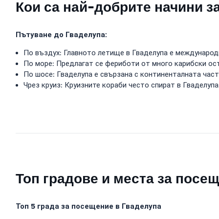
Кои са най-добрите начини з
Пътуване до Гваделупа:
По въздух: Главното летище в Гваделупа е международно
По море: Предлагат се фериботи от много карибски ос
По шосе: Гваделупа е свързана с континенталната част
Чрез круиз: Круизните кораби често спират в Гваделупа
Топ градове и места за посе
Топ 5 града за посещение в Гваделупа