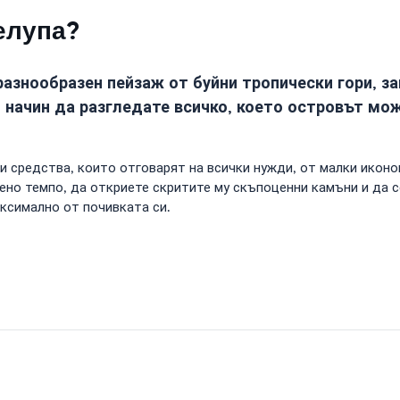
елупа?
разнообразен пейзаж от буйни тропически гори, 
т начин да разгледате всичко, което островът м
и средства, които отговарят на всички нужди, от малки икон
ено темпо, да откриете скритите му скъпоценни камъни и да 
аксимално от почивката си.