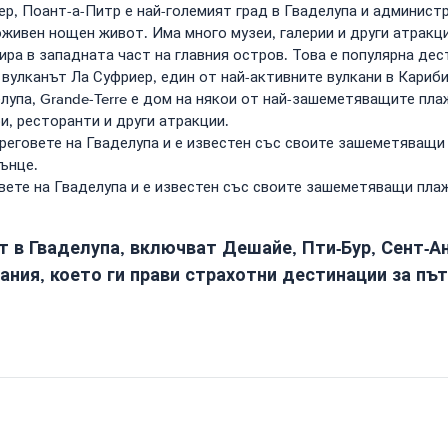
р, Поант-а-Питр е най-големият град в Гваделупа и администр
оживен нощен живот. Има много музеи, галерии и други атракци
ира в западната част на главния остров. Това е популярна дес
вулканът Ла Суфриер, един от най-активните вулкани в Кариби
упа, Grande-Terre е дом на някои от най-зашеметяващите пла
и, ресторанти и други атракции.
реговете на Гваделупа и е известен със своите зашеметяващи
лънце.
овете на Гваделупа и е известен със своите зашеметяващи пла
т в Гваделупа, включват Дешайе, Пти-Бур, Сент-Ан
ания, което ги прави страхотни дестинации за пъ