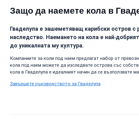
Защо да наемете кола в Гвад
Гваделупа е зашеметяващ карибски остров с 
наследство. Наемането на кола е най-добрия
до уникалната му култура.
Компаниите за коли под наем предлагат набор от превозн
кола под наем можете да изследвате острова със собств
кола в Гваделупа е идеалният начин да се възползвате м
Завършете ръководството за Гваделупа