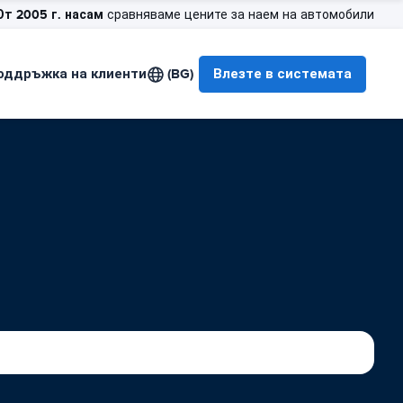
От 2005 г. насам
сравняваме цените за наем на автомобили
оддръжка на клиенти
(BG)
Влезте в системата