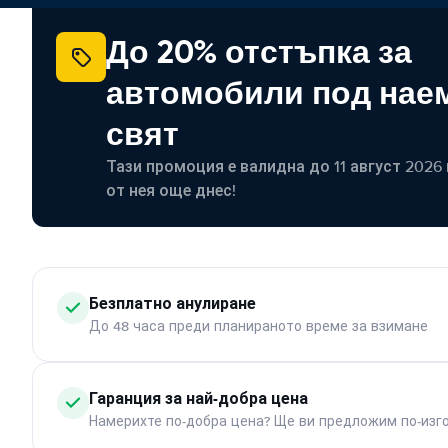
До 20% отстъпка за
автомобили под наем
свят
Тази промоция е валидна до 11 август 2026 г
от нея още днес!
Безплатно анулиране
До 48 часа преди планираното време за взимане
Гаранция за най-добра цена
Намерихте по-добра цена? Ще ви предложим по-изг