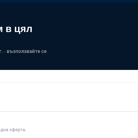
 в цял
. - възползвайте се
одна оферта.