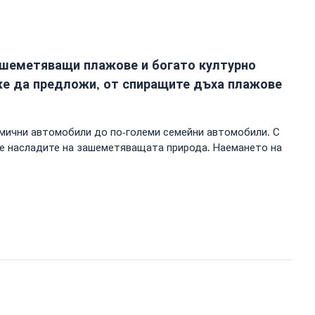
зашеметяващи плажове и богато културно
оже да предложи, от спиращите дъха плажове
омични автомобили до по-големи семейни автомобили. С
се насладите на зашеметяващата природа. Наемането на