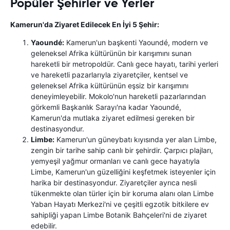
Popüler Şehirler ve Yerler
Kamerun'da Ziyaret Edilecek En İyi 5 Şehir:
Yaoundé:
Kamerun'un başkenti Yaoundé, modern ve
geleneksel Afrika kültürünün bir karışımını sunan
hareketli bir metropoldür. Canlı gece hayatı, tarihi yerleri
ve hareketli pazarlarıyla ziyaretçiler, kentsel ve
geleneksel Afrika kültürünün eşsiz bir karışımını
deneyimleyebilir. Mokolo'nun hareketli pazarlarından
görkemli Başkanlık Sarayı'na kadar Yaoundé,
Kamerun'da mutlaka ziyaret edilmesi gereken bir
destinasyondur.
Limbe:
Kamerun'un güneybatı kıyısında yer alan Limbe,
zengin bir tarihe sahip canlı bir şehirdir. Çarpıcı plajları,
yemyeşil yağmur ormanları ve canlı gece hayatıyla
Limbe, Kamerun'un güzelliğini keşfetmek isteyenler için
harika bir destinasyondur. Ziyaretçiler ayrıca nesli
tükenmekte olan türler için bir koruma alanı olan Limbe
Yaban Hayatı Merkezi'ni ve çeşitli egzotik bitkilere ev
sahipliği yapan Limbe Botanik Bahçeleri'ni de ziyaret
edebilir.