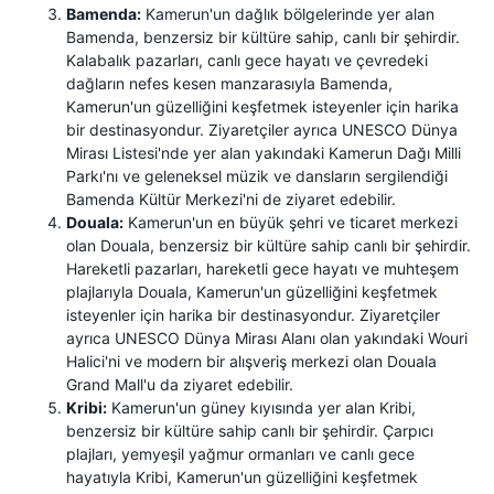
Bamenda:
Kamerun'un dağlık bölgelerinde yer alan
Bamenda, benzersiz bir kültüre sahip, canlı bir şehirdir.
Kalabalık pazarları, canlı gece hayatı ve çevredeki
dağların nefes kesen manzarasıyla Bamenda,
Kamerun'un güzelliğini keşfetmek isteyenler için harika
bir destinasyondur. Ziyaretçiler ayrıca UNESCO Dünya
Mirası Listesi'nde yer alan yakındaki Kamerun Dağı Milli
Parkı'nı ve geleneksel müzik ve dansların sergilendiği
Bamenda Kültür Merkezi'ni de ziyaret edebilir.
Douala:
Kamerun'un en büyük şehri ve ticaret merkezi
olan Douala, benzersiz bir kültüre sahip canlı bir şehirdir.
Hareketli pazarları, hareketli gece hayatı ve muhteşem
plajlarıyla Douala, Kamerun'un güzelliğini keşfetmek
isteyenler için harika bir destinasyondur. Ziyaretçiler
ayrıca UNESCO Dünya Mirası Alanı olan yakındaki Wouri
Halici'ni ve modern bir alışveriş merkezi olan Douala
Grand Mall'u da ziyaret edebilir.
Kribi:
Kamerun'un güney kıyısında yer alan Kribi,
benzersiz bir kültüre sahip canlı bir şehirdir. Çarpıcı
plajları, yemyeşil yağmur ormanları ve canlı gece
hayatıyla Kribi, Kamerun'un güzelliğini keşfetmek