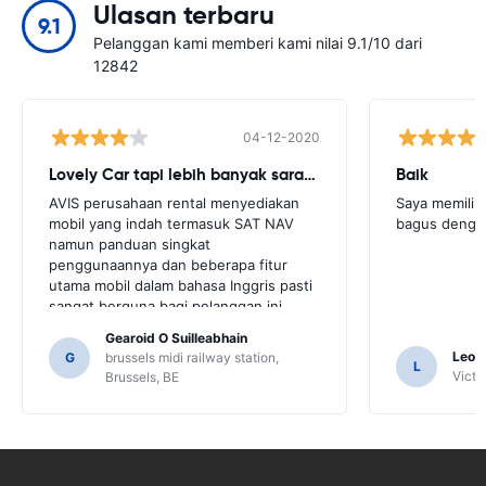
Ulasan terbaru
9.1
Pelanggan kami memberi kami nilai 9.1/10 dari
12842
04-12-2020
Lovely Car tapi lebih banyak saran yang dibutuhkan
Baik
AVIS perusahaan rental menyediakan
Saya memilik
mobil yang indah termasuk SAT NAV
bagus denga
namun panduan singkat
penggunaannya dan beberapa fitur
utama mobil dalam bahasa Inggris pasti
sangat berguna bagi pelanggan ini.
Kami harus meminta sejumlah
Gearoid O Suilleabhain
penduduk setempat untuk
Leon
G
brussels midi railway station,
L
mendapatkan panduan dan hanya untuk
Victor
Brussels, BE
itu kami mungkin tidak mengetahui
fungsi SAT NAV.