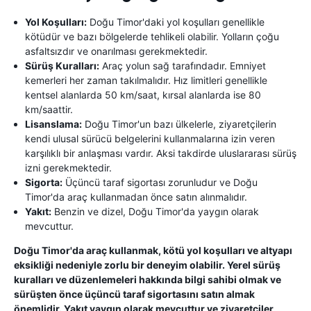
Yol Koşulları:
Doğu Timor'daki yol koşulları genellikle
kötüdür ve bazı bölgelerde tehlikeli olabilir. Yolların çoğu
asfaltsızdır ve onarılması gerekmektedir.
Sürüş Kuralları:
Araç yolun sağ tarafındadır. Emniyet
kemerleri her zaman takılmalıdır. Hız limitleri genellikle
kentsel alanlarda 50 km/saat, kırsal alanlarda ise 80
km/saattir.
Lisanslama:
Doğu Timor'un bazı ülkelerle, ziyaretçilerin
kendi ulusal sürücü belgelerini kullanmalarına izin veren
karşılıklı bir anlaşması vardır. Aksi takdirde uluslararası sürüş
izni gerekmektedir.
Sigorta:
Üçüncü taraf sigortası zorunludur ve Doğu
Timor'da araç kullanmadan önce satın alınmalıdır.
Yakıt:
Benzin ve dizel, Doğu Timor'da yaygın olarak
mevcuttur.
Doğu Timor'da araç kullanmak, kötü yol koşulları ve altyapı
eksikliği nedeniyle zorlu bir deneyim olabilir. Yerel sürüş
kuralları ve düzenlemeleri hakkında bilgi sahibi olmak ve
sürüşten önce üçüncü taraf sigortasını satın almak
önemlidir. Yakıt yaygın olarak mevcuttur ve ziyaretçiler