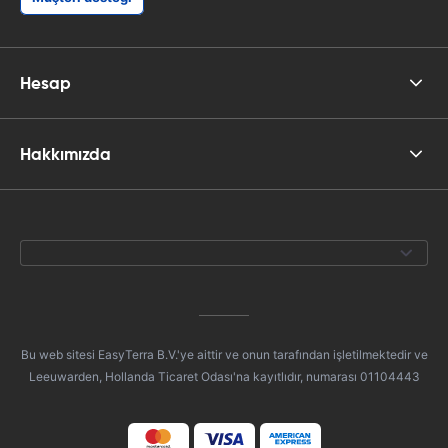
Hesap
Hakkımızda
Bu web sitesi EasyTerra B.V.'ye aittir ve onun tarafından işletilmektedir ve
Leeuwarden, Hollanda Ticaret Odası'na kayıtlıdır, numarası 01104443