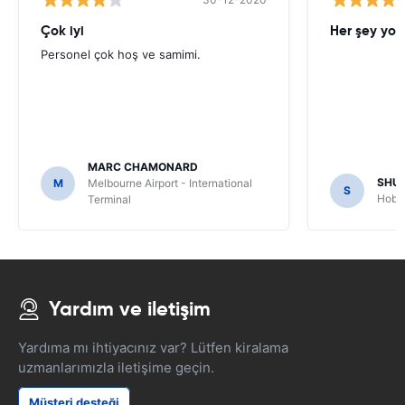
Çok iyi
Her şey yol
Personel çok hoş ve samimi.
MARC CHAMONARD
SHU
M
Melbourne Airport - International
S
Hobar
Terminal
Yardım ve iletişim
Yardıma mı ihtiyacınız var? Lütfen kiralama
uzmanlarımızla iletişime geçin.
Müşteri desteği