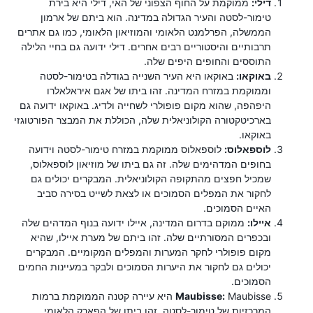
דילי:
ממוקמת על החוף הצפוני של האי, דילי היא בירת
טימור-לסטה והעיר הגדולה במדינה. הוא ביתם של ארמון
הממשלה, הפרלמנט הלאומי והמוזיאון הלאומי, כמו גם אתרים
תרבותיים והיסטוריים רבים אחרים. דילי ידועה גם בחיי הלילה
התוססים והחופים היפים שלה.
באוקאו:
באוקאו היא העיר השנייה בגודלה בטימור-לסטה
וממוקמת במזרח המדינה. זהו ביתו של אגם איראלאלרו
היפהפה, שהוא מקום פופולרי לשחייה ולדיג. באוקאו ידועה גם
בארכיטקטורה הקולוניאלית שלה, הכוללת את המבצר הפורטוגזי
באוקאו.
לוספאלוס:
לוספאלוס ממוקמת במזרח טימור-לסטה וידועה
בחופים המדהימים שלה. זה גם ביתו של מוזיאון לוספאלוס,
שמכיל חפצים מהתקופה הקולוניאלית. המבקרים יכולים גם
לחקור את המפלים הסמוכים או לצאת לשייט בסירה סביב
האיים הסמוכים.
איילו:
ממוקם בדרום המדינה, איילו ידועה בנוף המדהים שלה
ובכפרים המסורתיים שלה. זהו ביתם של מערת איילו, שהיא
מקום פופולרי לחקר המערות והמפלים המקומיים. המבקרים
יכולים גם לחקור את היערות הסמוכים ולבקר במעיינות החמים
הסמוכים.
Maubisse:
Maubisse היא עיירה קטנה הממוקמת ברמות
המרכזיות של טימור-לסטה. זהו ביתו של הפארק הלאומי