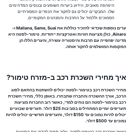
היפהפה מאוביס, הידוע ביערות השופעים ובנופים המדהימים
שלו. המבקרים יכולים גם לחקור את הכפרים המסורתיים
הסמוכים וללמוד על התרבות והמנהגים המקומיים.
ערים נוספות שכדאי להזכיר כוללות את Maliana, Same, Suai ו-
Ainaro, כולן מציעות חוויות ואטרקציות ייחודיות. טימור-לסטה היא
מדינה יפהפייה עם תרבות והיסטוריה עשירה, והערים הללו הן
המקומות המושלמים לחקור אותה.
איך מחירי השכרת רכב ב-מזרח טימור?
מחירי השכרת רכב בטימור-לסטה יכולים להשתנות בהתאם לסוג
הרכב, אורך ההשכרה והחברה שתבחרו. באופן כללי, מחירי השכרת
רכב בטימור-לסטה הם נוחים למדי, כאשר רוב החברות מציעות
תעריפים יומיים המתחילים בסביבות $25 דולר. תעריפים שבועיים
יכולים להיות נמוכים עד $150 דולר, ותעריפים חודשיים יכולים להיות
נמוכים עד $500 דולר.
כאשר שוכרים רכב בטימור-לסטה, עליך תמיד לבדוק את התנאים