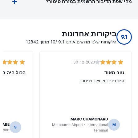
מהי שפת הדיבור הרשמית במזרח טימור?
ביקורות אחרונות
9.1
הלקוחות שלנו מדרגים אותנו 9.1 /10 מתוך 12842
30-12-2020
טוב מאוד
הכול היה בס
הצוות ידידותי מאוד וידידותי.
MARC CHAMONARD
NABE
Melbourne Airport - International
M
S
irport
Terminal