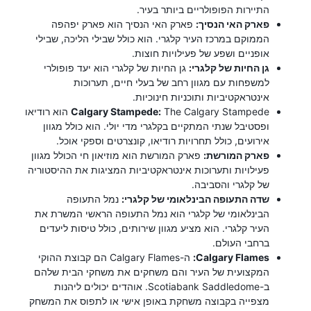
התיירות הפופולריים ביותר בעיר.
פארק האי הנסיך:
פארק האי הנסיך הוא פארק יפהפה
הממוקם במרכז העיר קלגרי. הוא כולל שבילי הליכה, שבילי
אופניים ושפע של פעילויות חוצות.
גן החיות של קלגרי:
גן החיות של קלגרי הוא יעד פופולרי
למשפחות עם מגוון רחב של בעלי חיים, תערוכות
אינטראקטיביות ותוכניות חינוכיות.
Calgary Stampede:
The Calgary Stampede הוא רודיאו
ופסטיבל שנתי המתקיים בקלגרי מדי יולי. הוא כולל מגוון
אירועים, כולל תחרויות רודיאו, קונצרטים וספקי אוכל.
פארק המורשת:
פארק המורשת הוא מוזיאון חי הכולל מגוון
פעילויות ותערוכות אינטראקטיביות המציגות את ההיסטוריה
של קלגרי והסביבה.
שדה התעופה הבינלאומי של קלגרי:
נמל התעופה
הבינלאומי של קלגרי הוא נמל התעופה הראשי המשרת את
העיר קלגרי. הוא מציע מגוון שירותים, כולל טיסות ליעדים
ברחבי העולם.
Calgary Flames:
ה-Calgary Flames הם קבוצת ההוקי
המקצועית של העיר והם משחקים את משחקי הבית שלהם
ב-Scotiabank Saddledome. אוהדים יכולים ליהנות
מצפייה בקבוצה משחקת באופן אישי או לתפוס את המשחק