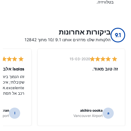
בטלוויזיה.
ביקורות אחרונות
9.1
הלקוחות שלנו מדרגים אותנו 9.1 /10 מתוך 12842
15-03-2020
זה טוב מאוד.
Isaias אלברטו
שקיבלתי; איכות
lente
רכב אל תסתפק 
eltran
akihiro oooka
I
a
irport
Vancouver Airport