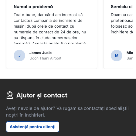
Numai o problemă
Serviciu cli
Toate bune, dar când am încercat să
Doamna care m
contactez compania de închiriere de
prietenoasa. 
mașini după orele de contact cu
folosesc ace
numerele de contact de 24 de ore, nu
închiriere de
au răspuns în ciuda numeroaselor
încercări. Aceasta poate fi o problemă
reală atunci când aveți nevoie de
James Jusic
Mich
asistență cu serviciile sau cu mașina.
J
M
Udon Thani Airport
Bangk
Ajutor și contact
Aveți nevoie de ajutor? Vă rugăm să contactați specialiștii
noștri în închirieri.
Asistență pentru clienți