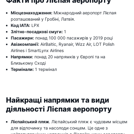
Факти про Лієпая аеропорту
Місцезнаходження:
Міжнародний аеропорт Лієпая
розташований у Гробіні, Латвія.
Код IATA:
LPX
Злітно-посадкові смуги:
1
Пасажири:
понад 100 000 пасажирів у 2019 році
Авіакомпанії:
AirBaltic, Ryanair, Wizz Air, LOT Polish
Airlines і SmartLynx Airlines
Напрямки:
понад 20 напрямків у Європі та на
Близькому Сході
Термінали:
1 термінал
Найкращі напрямки та види
діяльності Лієпая аеропорту
Лієпайський пляж
. Лієпайський пляж є чудовим місцем
для відпочинку та насолоди сонцем. Це одне з