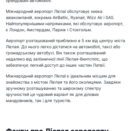
орендовані автомобілі.
Міжнародний аеропорт Лієпаї обслуговує низка
авіакомпаній, зокрема AirBaltic, Ryanair, Wizz Air і SAS.
Найпопулярнішими напрямками, які обслуговує аеропорт,
є Лондон, Амстердам, Париж і Стокгольм.
Аеропорт розташований приблизно в 5 км від центру міста
Лієпая. До нього легко дістатися на автомобілі, таксі або
громадському автобусі. Він також розташований
недалеко від залізничної лінії Лієпая-Вентспілс, що
забезпечує легкий доступ до інших частин Латвії.
Міжнародний аеропорт Лієпаї є ідеальним місцем для
знайомства з містом Лієпая та його околицями. Завдяки
зручному розташуванню та широкому спектру
зручностей це чудовий варіант як для ділових
мандрівників, так і для туристів.