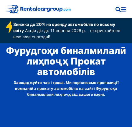
Знижка до 20% на оренду автомобілів по всьому
світу
Акція діє до 11 серпня 2026 р. - скористайтеся
нею вже сьогодні!
Фурудгоҳи бин‌алмилалӣ
лиҳ‌поҷҳ Прокат
автомобілів
Заощаджуйте час і гроші. Ми порівнюємо пропозиції
компаній з прокату автомобілів на сайті Фурудгоҳи
бин‌алмилалӣ лиҳ‌поҷҳ від вашого імені.