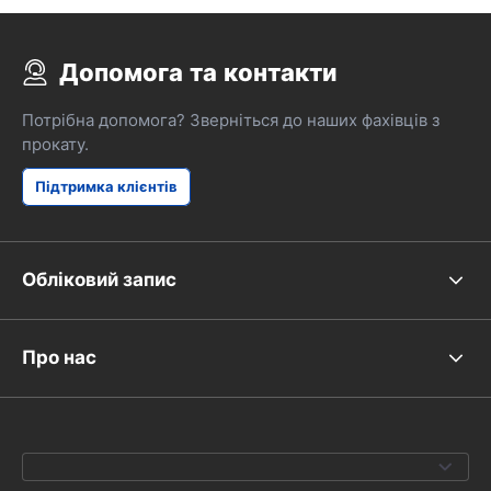
протягом 6 д
щасливий!
Допомога та контакти
Потрібна допомога? Зверніться до наших фахівців з
прокату.
Підтримка клієнтів
Обліковий запис
Про нас