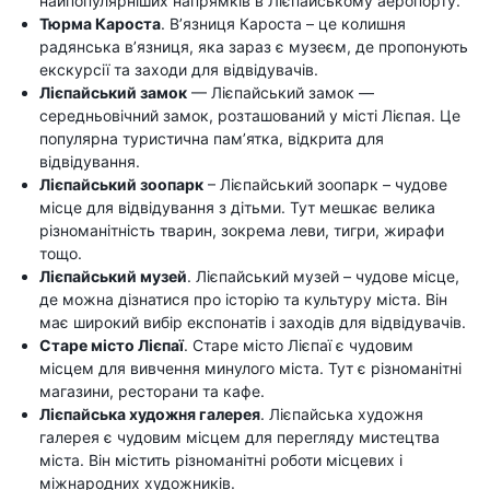
найпопулярніших напрямків в Лієпайському аеропорту.
Тюрма Кароста
. В’язниця Кароста – це колишня
радянська в’язниця, яка зараз є музеєм, де пропонують
екскурсії та заходи для відвідувачів.
Лієпайський замок
— Лієпайський замок —
середньовічний замок, розташований у місті Лієпая. Це
популярна туристична пам’ятка, відкрита для
відвідування.
Лієпайський зоопарк
– Лієпайський зоопарк – чудове
місце для відвідування з дітьми. Тут мешкає велика
різноманітність тварин, зокрема леви, тигри, жирафи
тощо.
Лієпайський музей
. Лієпайський музей – чудове місце,
де можна дізнатися про історію та культуру міста. Він
має широкий вибір експонатів і заходів для відвідувачів.
Старе місто Лієпаї
. Старе місто Лієпаї є чудовим
місцем для вивчення минулого міста. Тут є різноманітні
магазини, ресторани та кафе.
Лієпайська художня галерея
. Лієпайська художня
галерея є чудовим місцем для перегляду мистецтва
міста. Він містить різноманітні роботи місцевих і
міжнародних художників.