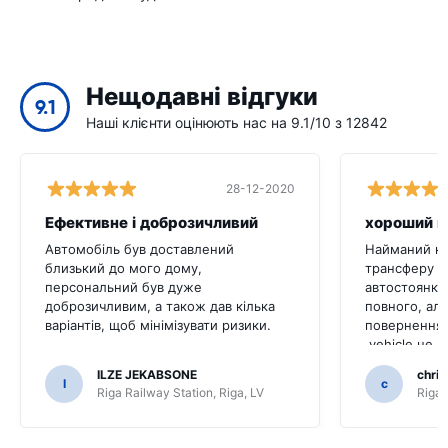
Нещодавні відгуки
9.1
Наші клієнти оцінюють нас на 9.1/10 з 12842
28-12-2020
Ефективне і доброзичливий
хороший п
Автомобіль був доставлений
Найманий не
близький до мого дому,
трансферу в
персональний був дуже
автостоянку
доброзичливим, а також дав кілька
повного, але
варіантів, щоб мінімізувати ризики.
повернення 
.vehicle не н
Tha bothered
ILZE JEKABSONE
chris
точка не пр
I
c
Riga Railway Station, Riga, LV
Riga 
привести ва
відправитися
незначних ск