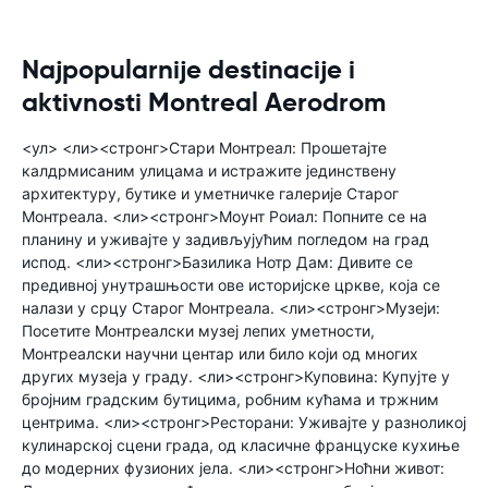
Najpopularnije destinacije i
aktivnosti Montreal Aerodrom
<ул> <ли><стронг>Стари Монтреал: Прошетајте
калдрмисаним улицама и истражите јединствену
архитектуру, бутике и уметничке галерије Старог
Монтреала. <ли><стронг>Моунт Роиал: Попните се на
планину и уживајте у задивљујућим погледом на град
испод. <ли><стронг>Базилика Нотр Дам: Дивите се
предивној унутрашњости ове историјске цркве, која се
налази у срцу Старог Монтреала. <ли><стронг>Музеји:
Посетите Монтреалски музеј лепих уметности,
Монтреалски научни центар или било који од многих
других музеја у граду. <ли><стронг>Куповина: Купујте у
бројним градским бутицима, робним кућама и тржним
центрима. <ли><стронг>Ресторани: Уживајте у разноликој
кулинарској сцени града, од класичне француске кухиње
до модерних фузионих јела. <ли><стронг>Ноћни живот: