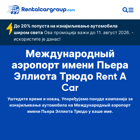
Трюдо
До 20% попуста на изнајмљивање аутомобила
широм света
Ова промоција важи до 11. август 2026. -
искористите је данас!
Международный
аэропорт имени Пьера
Эллиота Трюдо Rent A
Car
Уштедите време и новац. Упоређујемо понуде компанија за
изнајмљивање аутомобила на Международный аэропорт
имени Пьера Эллиота Трюдо у ваше име.