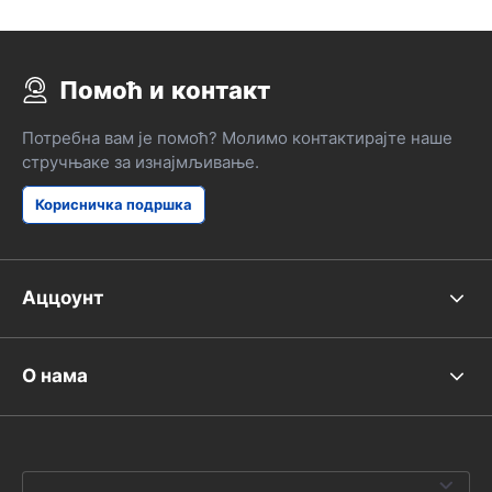
Помоћ и контакт
Потребна вам је помоћ? Молимо контактирајте наше
стручњаке за изнајмљивање.
Корисничка подршка
Аццоунт
О нама