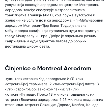
услуга која повезује аеродром са центром Монтреала.
Аеродром такође опслужује метрополитанска
транспортна агенција (АМТ), која пружа аутобуске и
железничке услуге до и са аеродрома. <п>Међународни
аеродром Монтреал–Пјер Елиот Трудо је главна
међународна капија, која путницима нуди лак приступ
граду Монтреалу и шире. Добро је опремљен разним
садржајима и нуди директне летове до бројних
дестинација широм света.
Činjenice o Montreal Aerodrom
<ул> <ли><стронг>Код аеродрома: ИУЛ <ли>
<стронг>Број терминала: 2 <ли><стронг>Број писта: 3
<ли><стронг>Број авио-компанија: 31 <ли>
<стронг>Путници: Преко 18 милиона годишње <ли>
<стронг>Величина аеродрома: 4,25 милиона квадратних
стопа <ли><стронг>Локација: Дорвал, Квебек, Канада