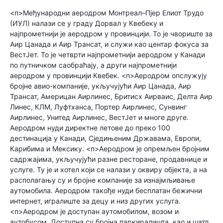
<п>Међународни аеродром Монтреал–Пјер Елиот Трудо
(ИУЛ) налази се у граду Дорвал у Квебеку и
најпрометнији је аеродром у провинцији. То је чвориште за
Аир Цанада и Аир Трансат, и служи као центар фокуса за
ВестЈет. То је четврти најпрометнији аеродром у Канади
по путничком саобраћају, а други најпрометнији
аеродром у провинцији Квебек. <п>Аеродром опслужују
бројне авио-компаније, укључујући Аир Цанада, Аир
Трансат, Америцан Аирлинес, Бритисх Аирваис, Делта Аир
Линес, КЛМ, Луфтханса, Портер Аирлинес, Сунвинг
Аирлинес, Унитед Аирлинес, ВестЈет и многе друге.
Аеродром нуди директне летове до преко 100
дестинација у Канади, Сједињеним Државама, Европи,
Карибима и Мексику. <п>Аеродром је опремљен бројним
садржајима, укључујући разне ресторане, продавнице и
услуге. Ту је и хотел који се налази у оквиру објекта, а на
располагању су и бројне компаније за изнајмљивање
аутомобила. Аеродром такође нуди бесплатан бежични
интернет, игралиште за децу и низ других услуга.
<п>Аеродром је доступан аутомобилом, возом и
аутобусом. Доступна су бројна паркиралишта, као и шатл