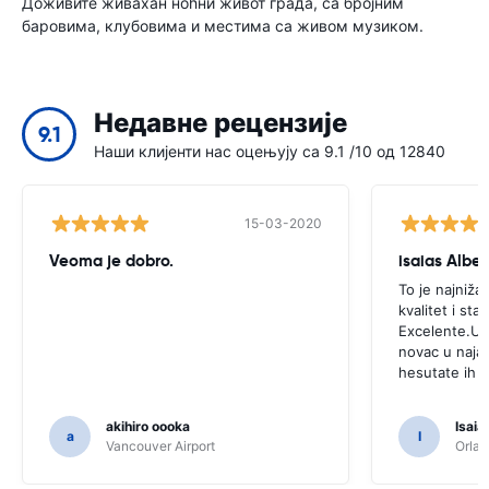
Доживите живахан ноћни живот града, са бројним
баровима, клубовима и местима са живом музиком.
Недавне рецензије
9.1
Наши клијенти нас оцењују са 9.1 /10 од 12840
15-03-2020
Veoma je dobro.
isaias Alber
To je najniža
kvalitet i sta
Excelente.Uko
novac u naja
hesutate ih k
akihiro oooka
Isaia
a
I
Vancouver Airport
Orlan