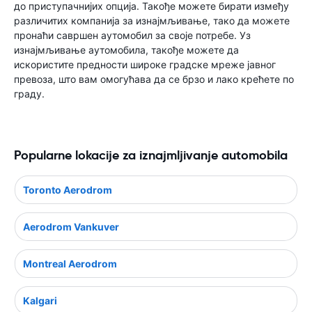
до приступачнијих опција. Такође можете бирати између
различитих компанија за изнајмљивање, тако да можете
пронаћи савршен аутомобил за своје потребе. Уз
изнајмљивање аутомобила, такође можете да
искористите предности широке градске мреже јавног
превоза, што вам омогућава да се брзо и лако крећете по
граду.
Popularne lokacije za iznajmljivanje automobila
Toronto Aerodrom
Aerodrom Vankuver
Montreal Aerodrom
Kalgari