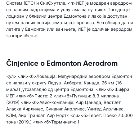
Систем (ЕТС) и СкиСхуттле. <п>ИЕГ је модеран аеродром
са разним садржајима и услугама за путнике. Погодно је
лоциран у близини центра Едмонтона и лако је доступан
путем разних опција земаљског превоза. Без обзира да ли
летите у Едмонтон или ван њега, ИЕГ је одличан аеродром
за коришћење.
Činjenice o Edmonton Aerodrom
<ул> <ли><б>Локација: Међународни аеродром Едмонтон
се налази у округу Ледуц, Алберта, Канада, 26 км (16
миља) југозападно од центра Едмонтона. <ли><б>Шифра:
ИЕГ <ли><б>Писте: 2 <ли><б>Путници: 8,3 милиона
(2019) <ли><б>Авио-компаније: Аир Цанада, ВестЈет,
Аласка Аирлинес, Сунвинг Аирлинес, Унитед Аирлинес,
КЛМ, Аир Трансат, Аир Нортх <ли><б>Терет: Преко 70.000
тона (2019.) <ли><б>Терминали: 1