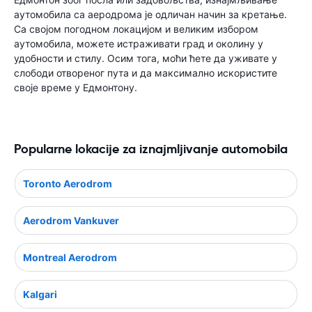
аутомобила са аеродрома је одличан начин за кретање.
Са својом погодном локацијом и великим избором
аутомобила, можете истраживати град и околину у
удобности и стилу. Осим тога, моћи ћете да уживате у
слободи отвореног пута и да максимално искористите
своје време у Едмонтону.
Popularne lokacije za iznajmljivanje automobila
Toronto Aerodrom
Aerodrom Vankuver
Montreal Aerodrom
Kalgari