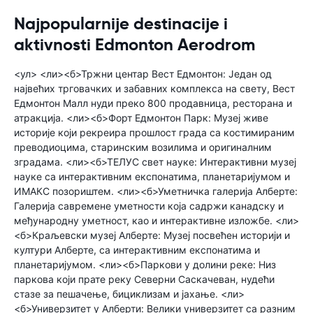
Najpopularnije destinacije i
aktivnosti Edmonton Aerodrom
<ул> <ли><б>Тржни центар Вест Едмонтон: Један од
највећих трговачких и забавних комплекса на свету, Вест
Едмонтон Малл нуди преко 800 продавница, ресторана и
атракција. <ли><б>Форт Едмонтон Парк: Музеј живе
историје који рекреира прошлост града са костимираним
преводиоцима, старинским возилима и оригиналним
зградама. <ли><б>ТЕЛУС свет науке: Интерактивни музеј
науке са интерактивним експонатима, планетаријумом и
ИМАКС позориштем. <ли><б>Уметничка галерија Алберте:
Галерија савремене уметности која садржи канадску и
међународну уметност, као и интерактивне изложбе. <ли>
<б>Краљевски музеј Алберте: Музеј посвећен историји и
култури Алберте, са интерактивним експонатима и
планетаријумом. <ли><б>Паркови у долини реке: Низ
паркова који прате реку Северни Саскачеван, нудећи
стазе за пешачење, бициклизам и јахање. <ли>
<б>Универзитет у Алберти: Велики универзитет са разним