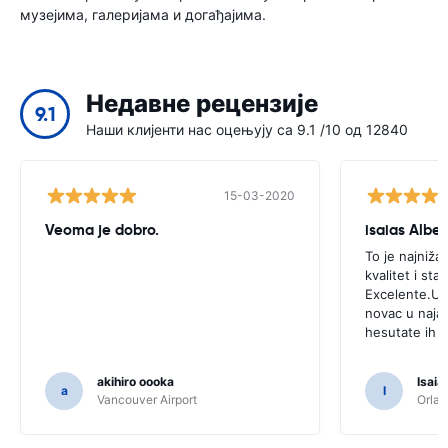
музејима, галеријама и догађајима.
Недавне рецензије
9.1
Наши клијенти нас оцењују са 9.1 /10 од 12840
15-03-2020
Veoma je dobro.
isaias Alber
To je najniža
kvalitet i sta
Excelente.Uko
novac u naja
hesutate ih k
akihiro oooka
Isaia
a
I
Vancouver Airport
Orlan