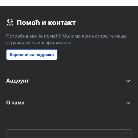
Помоћ и контакт
Потребна вам је помоћ? Молимо контактирајте наше
стручњаке за изнајмљивање.
Корисничка подршка
Аццоунт
О нама