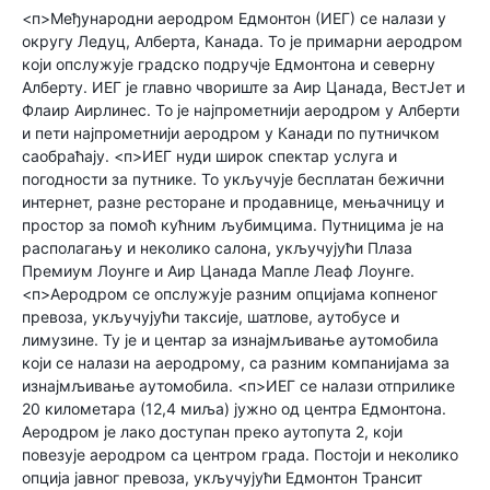
<п>Међународни аеродром Едмонтон (ИЕГ) се налази у
округу Ледуц, Алберта, Канада. То је примарни аеродром
који опслужује градско подручје Едмонтона и северну
Алберту. ИЕГ је главно чвориште за Аир Цанада, ВестЈет и
Флаир Аирлинес. То је најпрометнији аеродром у Алберти
и пети најпрометнији аеродром у Канади по путничком
саобраћају. <п>ИЕГ нуди широк спектар услуга и
погодности за путнике. То укључује бесплатан бежични
интернет, разне ресторане и продавнице, мењачницу и
простор за помоћ кућним љубимцима. Путницима је на
располагању и неколико салона, укључујући Плаза
Премиум Лоунге и Аир Цанада Мапле Леаф Лоунге.
<п>Аеродром се опслужује разним опцијама копненог
превоза, укључујући таксије, шатлове, аутобусе и
лимузине. Ту је и центар за изнајмљивање аутомобила
који се налази на аеродрому, са разним компанијама за
изнајмљивање аутомобила. <п>ИЕГ се налази отприлике
20 километара (12,4 миља) јужно од центра Едмонтона.
Аеродром је лако доступан преко аутопута 2, који
повезује аеродром са центром града. Постоји и неколико
опција јавног превоза, укључујући Едмонтон Трансит