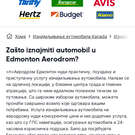
Хоме
Изнајмљивање аутомобила Kanada
Изнајмљи
Zašto iznajmiti automobil u
Edmonton Aerodrom?
<п>Аеродром Едмонтон нуди практичну, поуздану и
приступачну услугу изнајмљивања аутомобила. Налази се
на одличној локацији, у близини центра града и главних
атракција, што га чини идеалном полазном тачком за
путовање. Са широким избором аутомобила, можете
пронаћи савршено возило које одговара вашим
потребама. Услуга изнајмљивања аутомобила на
аеродрому нуди конкурентне цене и низ додатних услуга,
као што су ГПС навигација, осигурање аутомобила и 24-
часовна корисничка подршка. Било да посјећујете
Едмонтон због посла или задовољства, изнајмљивање