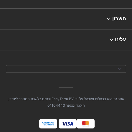
חשבון
עלינו
אתר זה הוא בבעלות ומופעל על ידי EasyTerra BV ורשום בלשכת המסחר ליוורדן,
הולנד, מספר 01104443