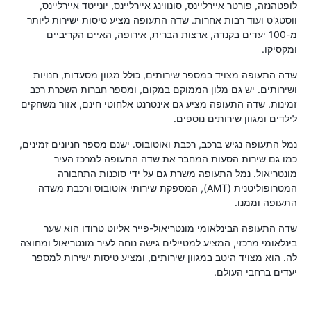
לופטהנזה, פורטר איירליינס, סונווינג איירליינס, יונייטד איירליינס,
ווסטג'ט ועוד רבות אחרות. שדה התעופה מציע טיסות ישירות ליותר
מ-100 יעדים בקנדה, ארצות הברית, אירופה, האיים הקריביים
ומקסיקו.
שדה התעופה מצויד במספר שירותים, כולל מגוון מסעדות, חנויות
ושירותים. יש גם מלון הממוקם במקום, ומספר חברות השכרת רכב
זמינות. שדה התעופה מציע גם אינטרנט אלחוטי חינם, אזור משחקים
לילדים ומגוון שירותים נוספים.
נמל התעופה נגיש ברכב, רכבת ואוטובוס. ישנם מספר חניונים זמינים,
כמו גם שירות הסעות המחבר את שדה התעופה למרכז העיר
מונטריאול. נמל התעופה משרת גם על ידי סוכנות התחבורה
המטרופוליטנית (AMT), המספקת שירותי אוטובוס ורכבת משדה
התעופה וממנו.
שדה התעופה הבינלאומי מונטריאול-פייר אליוט טרודו הוא שער
בינלאומי מרכזי, המציע למטיילים גישה נוחה לעיר מונטריאול ומחוצה
לה. הוא מצויד היטב במגוון שירותים, ומציע טיסות ישירות למספר
יעדים ברחבי העולם.