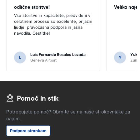
odlične storitve!
Velika naje
Vse storitve in kapacitete, predvideni v
celotnem procesu so excelente, prijazni
ljudje, pravočasna podpora in jasna
navodila. Čestitke!
Luis Fernando Rosales Lozada
Yuk 
L
Y
Geneva Airport
Züric
Pomoč in stik
Potrebujete pomoč? Obrnite se na naše strokovnjake za
najem.
Podpora strankam