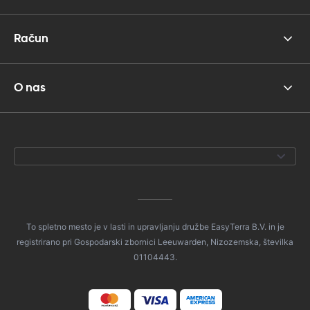
Račun
O nas
To spletno mesto je v lasti in upravljanju družbe EasyTerra B.V. in je
registrirano pri Gospodarski zbornici Leeuwarden, Nizozemska, številka
01104443.