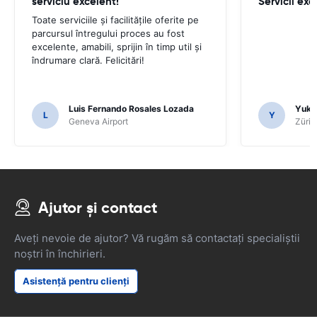
serviciu excelent!
Toate serviciile și facilitățile oferite pe
parcursul întregului proces au fost
excelente, amabili, sprijin în timp util și
îndrumare clară. Felicitări!
Luis Fernando Rosales Lozada
Yuk 
L
Y
Geneva Airport
Züric
Ajutor și contact
Aveți nevoie de ajutor? Vă rugăm să contactați specialiștii
noștri în închirieri.
Asistență pentru clienți