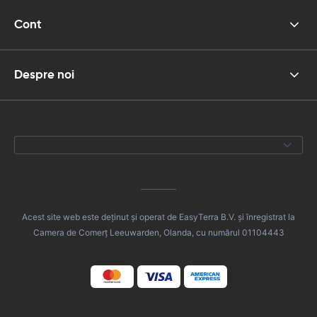
Cont
Despre noi
Acest site web este deținut și operat de EasyTerra B.V. și înregistrat la
Camera de Comerț Leeuwarden, Olanda, cu numărul 01104443