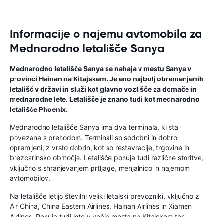
Informacije o najemu avtomobila za
Mednarodno letališče Sanya
Mednarodno letališče Sanya se nahaja v mestu Sanya v
provinci Hainan na Kitajskem. Je eno najbolj obremenjenih
letališč v državi in ​​služi kot glavno vozlišče za domače in
mednarodne lete. Letališče je znano tudi kot mednarodno
letališče Phoenix.
Mednarodno letališče Sanya ima dva terminala, ki sta
povezana s prehodom. Terminali so sodobni in dobro
opremljeni, z vrsto dobrin, kot so restavracije, trgovine in
brezcarinsko območje. Letališče ponuja tudi različne storitve,
vključno s shranjevanjem prtljage, menjalnico in najemom
avtomobilov.
Na letališče letijo številni veliki letalski prevozniki, vključno z
Air China, China Eastern Airlines, Hainan Airlines in Xiamen
Airlines. Ponuja tudi lete v večja mesta na Kitajskem ter