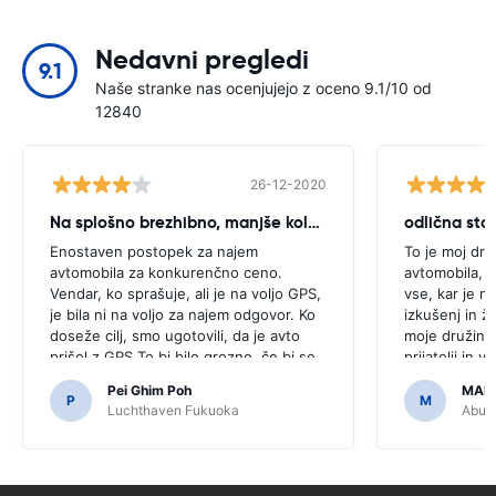
Nedavni pregledi
9.1
Naše stranke nas ocenjujejo z oceno 9.1/10 od
12840
26-12-2020
Na splošno brezhibno, manjše kolcanje
odlična stor
Enostaven postopek za najem
To je moj dru
avtomobila za konkurenčno ceno.
avtomobila, k
Vendar, ko sprašuje, ali je na voljo GPS,
vse, kar je n
je bila ni na voljo za najem odgovor. Ko
izkušenj in ž
doseže cilj, smo ugotovili, da je avto
moje družine 
prišel z GPS.To bi bilo grozno, če bi se
prijatelji in 
odločili za nakup GPS, kot je bilo
dostopna in 
Pei Ghim Poh
MAI
potrebno za navigacijo japonske ceste.
P
M
Luchthaven Fukuoka
Abu D