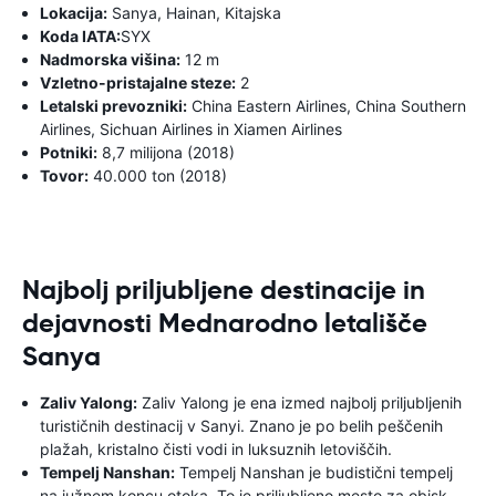
Lokacija:
Sanya, Hainan, Kitajska
Koda IATA:
SYX
Nadmorska višina:
12 m
Vzletno-pristajalne steze:
2
Letalski prevozniki:
China Eastern Airlines, China Southern
Airlines, Sichuan Airlines in Xiamen Airlines
Potniki:
8,7 milijona (2018)
Tovor:
40.000 ton (2018)
Najbolj priljubljene destinacije in
dejavnosti Mednarodno letališče
Sanya
Zaliv Yalong:
Zaliv Yalong je ena izmed najbolj priljubljenih
turističnih destinacij v Sanyi. Znano je po belih peščenih
plažah, kristalno čisti vodi in luksuznih letoviščih.
Tempelj Nanshan:
Tempelj Nanshan je budistični tempelj
na južnem koncu otoka. To je priljubljeno mesto za obisk