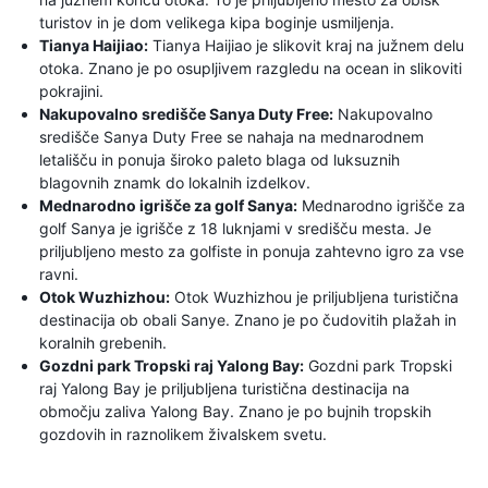
turistov in je dom velikega kipa boginje usmiljenja.
Tianya Haijiao:
Tianya Haijiao je slikovit kraj na južnem delu
otoka. Znano je po osupljivem razgledu na ocean in slikoviti
pokrajini.
Nakupovalno središče Sanya Duty Free:
Nakupovalno
središče Sanya Duty Free se nahaja na mednarodnem
letališču in ponuja široko paleto blaga od luksuznih
blagovnih znamk do lokalnih izdelkov.
Mednarodno igrišče za golf Sanya:
Mednarodno igrišče za
golf Sanya je igrišče z 18 luknjami v središču mesta. Je
priljubljeno mesto za golfiste in ponuja zahtevno igro za vse
ravni.
Otok Wuzhizhou:
Otok Wuzhizhou je priljubljena turistična
destinacija ob obali Sanye. Znano je po čudovitih plažah in
koralnih grebenih.
Gozdni park Tropski raj Yalong Bay:
Gozdni park Tropski
raj Yalong Bay je priljubljena turistična destinacija na
območju zaliva Yalong Bay. Znano je po bujnih tropskih
gozdovih in raznolikem živalskem svetu.