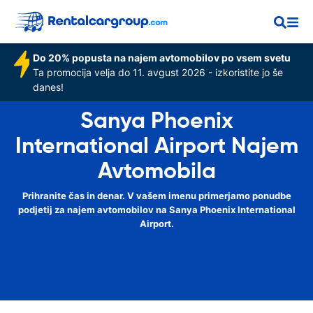
Do 20% popusta na najem avtomobilov po vsem svetu
Ta promocija velja do 11. avgust 2026 - izkoristite jo še
danes!
Sanya Phoenix
International Airport Najem
Avtomobila
Prihranite čas in denar. V vašem imenu primerjamo ponudbe
podjetij za najem avtomobilov na Sanya Phoenix International
Airport.