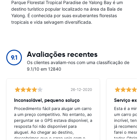
Parque Florestal Tropical Paradise de Yalong Bay é um
destino turístico popular localizado na área da Baía de
Yalong. É conhecida por suas exuberantes florestas
tropicais e vida selvagem diversificada.
Avaliações recentes
9.1
Os clientes avaliam-nos com uma classificação de
9.1/10 em 12840
26-12-2020
Inconsolável, pequeno soluço
Serviço exc
Procedimento fácil para alugar um carro
Esta é a min
a um preço competitivo. No entanto, ao
um carro por
perguntar se o GPS estava disponível, a
incrível, ten
resposta foi não disponível para
já recomendo 
aluguel. Ao chegar ao destino,
farei o mesm
descobrimos que o carro veio com o
todos.Obrigad