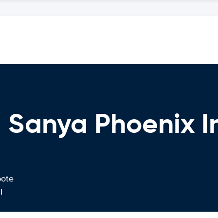
 Sanya Phoenix In
bote
l