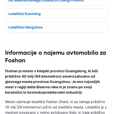
Do Mednarodnega Letališča Changi Prenos
Letališča Kunming
Letališča Hangzhou
Informacije o najemu avtomobila za
Foshan
Foshan je mesto v kitajski provinci Guangdong, ki leži
približno 40 milj (64 kilometrov) severozahodno od
glavnega mesta province Guangzhou. Je eno največjih
mest v regiji delte Biserne reke in je znano po svoji
keramični in kovinskopredelovalni industriji.
Mesto oskrbuje letališče Foshan Shadi, ki se nahaja približno
18 milj (29 kilometrov) južno od središča mesta. Letališče je z
mestom povezano z redno avtobusno linijo, ki traja približno