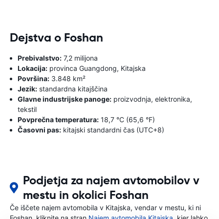
Dejstva o Foshan
Prebivalstvo:
7,2 milijona
Lokacija:
provinca Guangdong, Kitajska
Površina:
3.848 km²
Jezik:
standardna kitajščina
Glavne industrijske panoge:
proizvodnja, elektronika,
tekstil
Povprečna temperatura:
18,7 °C (65,6 °F)
Časovni pas:
kitajski standardni čas (UTC+8)
Podjetja za najem avtomobilov v
mestu in okolici Foshan
Če iščete najem avtomobila v Kitajska, vendar v mestu, ki ni
Foshan, kliknite na stran
Najem avtomobila Kitajska
, kjer lahko