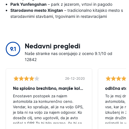
Park Yunfengshan
– park z jezerom, vrtovi in ​​pagodo
Starodavno mesto Xingtan
– tradicionalno kitajsko mesto s
starodavnimi stavbami, trgovinami in restavracijami
Nedavni pregledi
9.1
Naše stranke nas ocenjujejo z oceno 9.1/10 od
12842
26-12-2020
Na splošno brezhibno, manjše kolcanje
odlična stor
Enostaven postopek za najem
To je moj dru
avtomobila za konkurenčno ceno.
avtomobila, k
Vendar, ko sprašuje, ali je na voljo GPS,
vse, kar je n
je bila ni na voljo za najem odgovor. Ko
izkušenj in ž
doseže cilj, smo ugotovili, da je avto
moje družine 
prišel z GPS.To bi bilo grozno, če bi se
prijatelji in 
odločili za nakup GPS, kot je bilo
dostopna in 