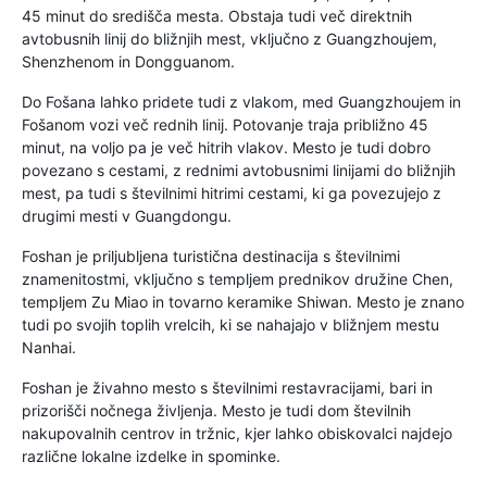
45 minut do središča mesta. Obstaja tudi več direktnih
avtobusnih linij do bližnjih mest, vključno z Guangzhoujem,
Shenzhenom in Dongguanom.
Do Fošana lahko pridete tudi z vlakom, med Guangzhoujem in
Fošanom vozi več rednih linij. Potovanje traja približno 45
minut, na voljo pa je več hitrih vlakov. Mesto je tudi dobro
povezano s cestami, z rednimi avtobusnimi linijami do bližnjih
mest, pa tudi s številnimi hitrimi cestami, ki ga povezujejo z
drugimi mesti v Guangdongu.
Foshan je priljubljena turistična destinacija s številnimi
znamenitostmi, vključno s templjem prednikov družine Chen,
templjem Zu Miao in tovarno keramike Shiwan. Mesto je znano
tudi po svojih toplih vrelcih, ki se nahajajo v bližnjem mestu
Nanhai.
Foshan je živahno mesto s številnimi restavracijami, bari in
prizorišči nočnega življenja. Mesto je tudi dom številnih
nakupovalnih centrov in tržnic, kjer lahko obiskovalci najdejo
različne lokalne izdelke in spominke.