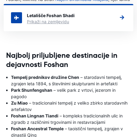
izberete, v katerem mestu v Kitajska želite najeti avto.
Letališče Foshan Shadi
Prikaži na zemljevidu
Najbolj priljubljene destinacije in
dejavnosti Foshan
Tempelj prednikov družine Chen
– starodavni tempelj,
zgrajen leta 1894, s številnimi skulpturami in artefakti
Park Shunfengshan
– velik park z vrtovi, jezerom in
pagodo
Zu Miao
– tradicionalni tempelj z veliko zbirko starodavnih
artefaktov
Foshan Lingnan Tiandi
– kompleks tradicionalnih ulic in
zgradb z različnimi trgovinami in restavracijami
Foshan Ancestral Temple
– taoistični tempelj, zgrajen v
dinastiji Qing