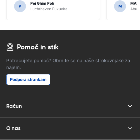
Pei Ghim Poh
MAI
potrebno za navigacijo japonske ceste.
P
M
Luchthaven Fukuoka
Abu D
Pomoč in stik
Potrebujete pomoč? Obrnite se na naše strokovnjake za
najem.
Podpora strankam
Račun
O nas