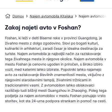
Domov
Najem avtomobila Kitajska
Najem avtomobila F
Zakaj najeti avto v Foshan?
Foshan, ki leži v delti Biserne reke v provinci Guangdong, je
živahno mesto z dolgo zgodovino. Slovi po bogati kulturi,
kulinariki in arhitekturi, zaradi česar je idealna destinacija za
turiste. Najem avtomobila je najboljši način za raziskovanje
tega živahnega mesta in njegove okolice. Najem avtomobila v
mestu Foshan je cenovno ugoden in priročen, s široko izbiro
vozil, med katerimi lahko izbirate. Popotniki lahko najamejo
avto za raziskovanje številnih znamenitosti mesta, vključno z
njegovimi starodavnimi templji, živahnimi tržnicami in
tradicionalnimi vasmi. Z avtomobilom lahko obiskovalci
raziščejo tudi bližnji mesti Guangzhou in Zhaoqing. Poleg tega
podjetja za najem avtomobilov v mestu Foshan ponujajo vrsto
storitev, kot sta 24-urna podpora strankam in pomoč na cesti.