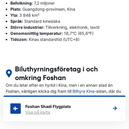
Befolkning:
7,2 miljoner
Plats:
Guangdong-provinsen, Kina
Yta:
3 848 km²
Språk:
Standard kinesiska
Större industrier:
Tillverkning, elektronik, textil
Genomsnittlig temperatur:
18,7°C (65,6°F)
Tidszon:
Kinas standardtid (UTC+8)
Biluthyrningsföretag i och
omkring Foshan
Om du letar efter en hyrbil i Kina, men i en annan stad än
Foshan, vänligen klicka dig fram till
Bilhyra Kina
-sidan, där du
kan välja i vilken stad i Kina du vill hyra en bil.
Foshan Shadi Flygplats
Visa på karta