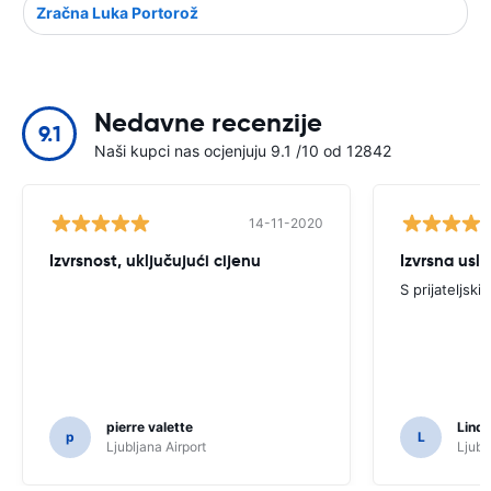
Zračna Luka Portorož
Nedavne recenzije
9.1
Naši kupci nas ocjenjuju 9.1 /10 od 12842
14-11-2020
Izvrsnost, uključujući cijenu
Izvrsna usl
S prijateljsk
pierre valette
Lind
p
L
Ljubljana Airport
Ljubl