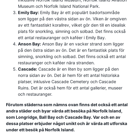
Museum och Norfolk Island National Park.
Emily Bay:
Emily Bay är ett populärt badortsområde
som ligger på den västra sidan av ön. Viken är omgiven
av ett fantastiskt korallrev, vilket gör den till en idealisk
plats för snorkling, simning och solbad. Det finns också
ett antal restauranger och kaféer i Emily Bay.
Anson Bay:
Anson Bay är en vacker strand som ligger
på den östra sidan av ön. Det är en fantastisk plats för
simning, snorkling och solbad. Det finns också ett antal
restauranger och kaféer nära stranden.
Cascade:
Cascade är en liten by som ligger på den
norra sidan av ön. Det är hem för ett antal historiska
platser, inklusive Cascade Cemetery och Cascade
Ruins. Det är också hem för ett antal gallerier, museer
och restauranger.
Förutom städerna som nämns ovan finns det också ett antal
andra städer och byar värda att besöka på Norfolk Island,
som Longridge, Ball Bay och Cascade Bay. Var och en av
dessa platser erbjuder något unikt och är värda att utforska
under ett besök på Norfolk Island.