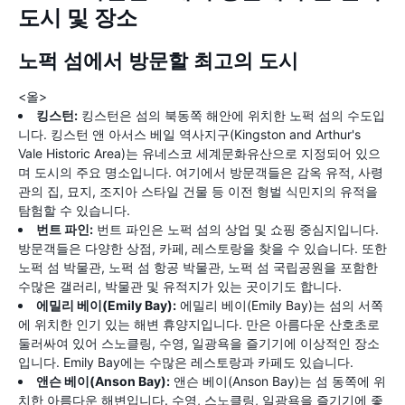
도시 및 장소
노퍽 섬에서 방문할 최고의 도시
<올>
킹스턴:
킹스턴은 섬의 북동쪽 해안에 위치한 노퍽 섬의 수도입
니다. 킹스턴 앤 아서스 베일 역사지구(Kingston and Arthur's
Vale Historic Area)는 유네스코 세계문화유산으로 지정되어 있으
며 도시의 주요 명소입니다. 여기에서 방문객들은 감옥 유적, 사령
관의 집, 묘지, 조지아 스타일 건물 등 이전 형벌 식민지의 유적을
탐험할 수 있습니다.
번트 파인:
번트 파인은 노퍽 섬의 상업 및 쇼핑 중심지입니다.
방문객들은 다양한 상점, 카페, 레스토랑을 찾을 수 있습니다. 또한
노퍽 섬 박물관, 노퍽 섬 항공 박물관, 노퍽 섬 국립공원을 포함한
수많은 갤러리, 박물관 및 유적지가 있는 곳이기도 합니다.
에밀리 베이(Emily Bay):
에밀리 베이(Emily Bay)는 섬의 서쪽
에 위치한 인기 있는 해변 휴양지입니다. 만은 아름다운 산호초로
둘러싸여 있어 스노클링, 수영, 일광욕을 즐기기에 이상적인 장소
입니다. Emily Bay에는 수많은 레스토랑과 카페도 있습니다.
앤슨 베이(Anson Bay):
앤슨 베이(Anson Bay)는 섬 동쪽에 위
치한 아름다운 해변입니다. 수영, 스노클링, 일광욕을 즐기기에 좋