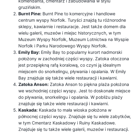
komendanta, cmentarz i zabudowania w stylu
gruzińskim.
Burnt Pine:
Burnt Pine to komercyjne i handlowe
centrum wyspy Norfolk. Turyści znajdą tu różnorodne
sklepy, kawiarnie i restauracje. Jest także domem dla
wielu galerii, muzeów i miejsc historycznych, w tym
Muzeum Wyspy Norfolk, Muzeum Lotnictwa na Wyspie
Norfolk i Parku Narodowego Wyspy Norfolk.
Emily Bay:
Emily Bay to popularny kurort nadmorski
położony w zachodniej części wyspy. Zatoka otoczona
jest przepiękną rafą koralową, co czyni ją idealnym
miejscem do snorkelingu, pływania i opalania. W Emily
Bay znajduje się także wiele restauracji i kawiarni.
Zatoka Anson:
Zatoka Anson to piękna plaża położona
we wschodniej części wyspy. Jest to doskonałe miejsce
do pływania, snorkelingu i opalania. W pobliżu plaży
znajduje się także wiele restauracji i kawiarni.
Kaskada:
Kaskada to mała wioska położona w
północnej części wyspy. Znajduje się tu wiele zabytków,
w tym Cmentarz Kaskadowy i Ruiny Kaskadowe.
Znajduje się tu także wiele galerii, muzeów i restauracji.