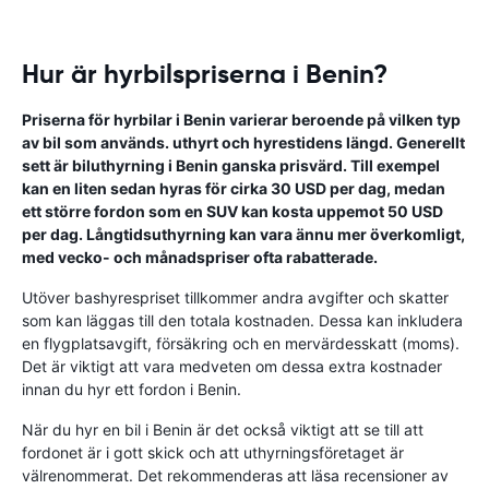
Hur är hyrbilspriserna i Benin?
Priserna för hyrbilar i Benin varierar beroende på vilken typ
av bil som används. uthyrt och hyrestidens längd. Generellt
sett är biluthyrning i Benin ganska prisvärd. Till exempel
kan en liten sedan hyras för cirka 30 USD per dag, medan
ett större fordon som en SUV kan kosta uppemot 50 USD
per dag. Långtidsuthyrning kan vara ännu mer överkomligt,
med vecko- och månadspriser ofta rabatterade.
Utöver bashyrespriset tillkommer andra avgifter och skatter
som kan läggas till den totala kostnaden. Dessa kan inkludera
en flygplatsavgift, försäkring och en mervärdesskatt (moms).
Det är viktigt att vara medveten om dessa extra kostnader
innan du hyr ett fordon i Benin.
När du hyr en bil i Benin är det också viktigt att se till att
fordonet är i gott skick och att uthyrningsföretaget är
välrenommerat. Det rekommenderas att läsa recensioner av