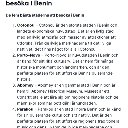
besöka i Benin
De fem bästa städerna att besöka i Benin
Cotonou
– Cotonou är den största staden i Benin och
landets ekonomiska huvudstad. Det är en livlig stad
med en livlig atmosfär och massor av attraktioner att
utforska. Från de livliga marknaderna till det livliga
nattlivet, det finns något för alla i Cotonou.
Porto-Novo
– Porto-Novo är huvudstaden i Benin och
är känd för sitt rika kulturarv. Det är hem för många
historiska monument och landmärken, och är den
perfekta platsen för att utforska Benins pulserande
historia.
Abomey
– Abomey är en gammal stad i Benin och är
hem till Abomey Historical Museum. Museet är ett
utmärkt ställe att lära sig om regionens historia och de
människor som har bott där i århundraden.
Parakou
– Parakou är en stad i norra Benin och är känd
för sin pulserande kultur och sitt nattliv. Det är den
perfekta platsen för att utforska regionens traditionella
musik och dans, liksom de livliga marknaderna och