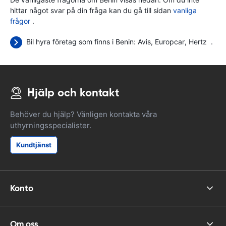
hittar något svar på din fråga kan du gå till sidan
vanliga
frågor
.
Bil hyra företag som finns i Benin:
Avis
Europcar
Hertz
.
Hjälp och kontakt
Behöver du hjälp? Vänligen kontakta våra
uthyrningsspecialister.
Kundtjänst
Konto
Om oss