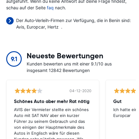
aufgeführt. Wenn du keine Antwort auf deine Frage findest,
schau auf der Seite
faq
nach.
Der Auto-Verleih-Firmen zur Verfügung, die in Benin sind:
Avis
Europcar
Hertz
.
Neueste Bewertungen
9.1
Kunden bewerten uns mit einer 9.1/10 aus
insgesamt 12842 Bewertungen
04-12-2020
Schönes Auto aber mehr Rat nötig
Gut
AVIS der Vermieter stellte ein schönes
Ich hatte ein
Auto mit SAT NAV aber ein kurzer
Europcar
Führer zu seinem Gebrauch und das
von einigen der Hauptmerkmale des
Autos in Englisch wäre für diesen