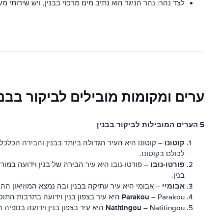
לצד נהר: נהר הניגר הוא נתיב מים מרכזי בבנין, ויש שירותי מ
ערים ומקומות מובילים לביקור בבני
5 הערים המובילות לביקור בבנין
קוטונו
– קוטונו היא העיר הגדולה ביותר בבנין והבירה הכלכ
לכולם בקוטונו.
פורטו-נובו
– פורטו-נובו היא עיר הבירה של בנין וידועה במ
בנין.
אבומיי
– אבומי היא עיר עתיקה בבנין ובה נמצא המוזיאון הה
Parakou
– Parakou היא עיר בצפון בנין וידועה בתרבות התוססת וחיי הלילה שלה. זהו המקום המושלם לחקור את המוזיקה והריקוד המסורתיים של האזור, כמו גם את השווקים והמסעדות התוססים.
Natitingou
– Natitingou היא עיר בצפון בנין וידועה בנופיה המדהימים וביערות הירוקים והמוריקים שלה. זהו המקום המושלם לחקור את היופי הטבעי של האזור ולהתרחק מההמולה של העיר.