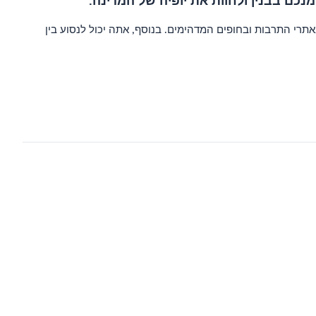
נכם בבנין ולחוות את יופיה של המדינה.
רי התרבות ובחופים המדהימים. בנוסף, אתה יכול לנסוע בין