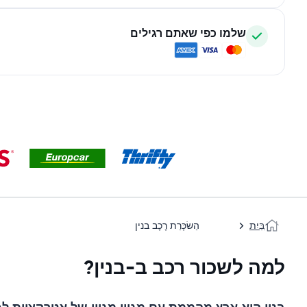
שלמו כפי שאתם רגילים
בַּיִת
הַשׂכָּרַת רֶכֶב בנין
למה לשכור רכב ב-בנין?