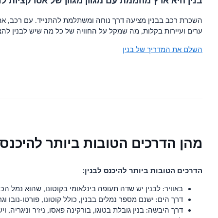
בנין היא ארץ מהממת עם מגוון מגוון של אטרקציות ל
השכרת רכב בבנין מציעה דרך נוחה ומשתלמת להתנייד. עם רכב, את
ערים ועיירות בקלות, מה שמקל על החוויה של כל מה שיש לבנין להצ
השלם את המדריך של בנין
מהן הדרכים הטובות ביותר להיכנס 
הדרכים הטובות ביותר להיכנס לבנין:
באוויר: לבנין יש שדה תעופה בינלאומי בקוטונו, שהוא נמל הכ
דרך הים: ישנם מספר נמלים בבנין, כולל קוטונו, פורטו-נובו וגר
דרך היבשה: בנין גובלת בטוגו, בורקינה פאסו, ניז'ר ​​וניגריה, 