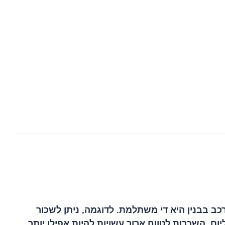
ב בבנין היא די משתלמת. לדוגמה, ניתן לשכור
בסביבות 30 דולר ליום, בעוד שרכב גדול יותר כמו רכב שטח יכול לעלות למעלה מ-50 דולר ליום. השכרות לטווח ארוך עשויות להיות אפילו יותר