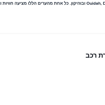
ערים נוספות שכדאי להזכיר בבנין כוללות את Ouidah, Djougou ובוהיקון. כל א
ת רכב