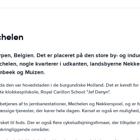
chelen
en, Belgien. Det er placeret på den store by- og indu
helen, nogle kvarterer i udkanten, landsbyerne Nekkers
ombeek og Muizen.
, da den var hovedstaden i de burgundiske Holland. Det er kendt for s
 klokkespilskole, Royal Carillon School "Jef Denyn".
tjenes af to jernbanestationer, Mechelen og Nekkerspoel, og er fo
sige tjenester, der kører hele dagen. Kørsel er også en mulighed,
ket til fods. Der er også flere cykeludlejningsfirmaer, der tilbyder cy
mkringliggende områder.