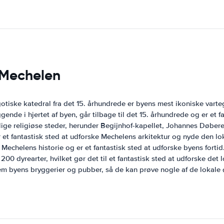
r Mechelen
tiske katedral fra det 15. århundrede er byens mest ikoniske varteg
de i hjertet af byen, går tilbage til det 15. århundrede og er et fa
ige religiøse steder, herunder Begijnhof-kapellet, Johannes Døberen
 et fantastisk sted at udforske Mechelens arkitektur og nyde den l
Mechelens historie og er et fantastisk sted at udforske byens fortid
 dyrearter, hvilket gør det til et fantastisk sted at udforske det l
 byens bryggerier og pubber, så de kan prøve nogle af de lokale 