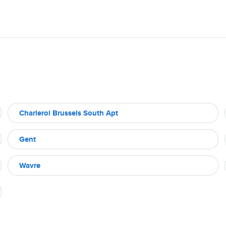
Charleroi Brussels South Apt
Gent
Wavre