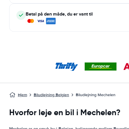
Betal på den måde, du er vant til
Hjem
Biludlejning Belgien
Biludlejning Mechelen
Hvorfor leje en bil i Mechelen?
Mechelen er en smuk by i Belgien, beliggende mellem Bruxelles 