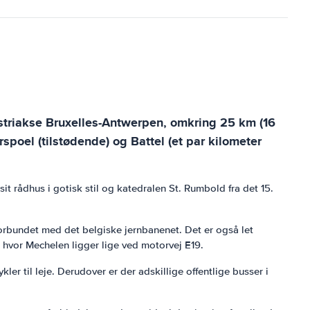
striakse Bruxelles-Antwerpen, omkring 25 km (16
poel (tilstødende) og Battel (et par kilometer
it rådhus i gotisk stil og katedralen St. Rumbold fra det 15.
rbundet med det belgiske jernbanenet. Det er også let
 hvor Mechelen ligger lige ved motorvej E19.
kler til leje. Derudover er der adskillige offentlige busser i