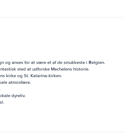
n og anses for at være et af de smukkeste i Belgien.
ntastisk sted at udforske Mechelens historie.
s kirke og St. Katarina-kirken.
okale atmosfære.
.
okale dyreliv.
øl.