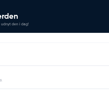
verden
 udnyt den i dag!
d.