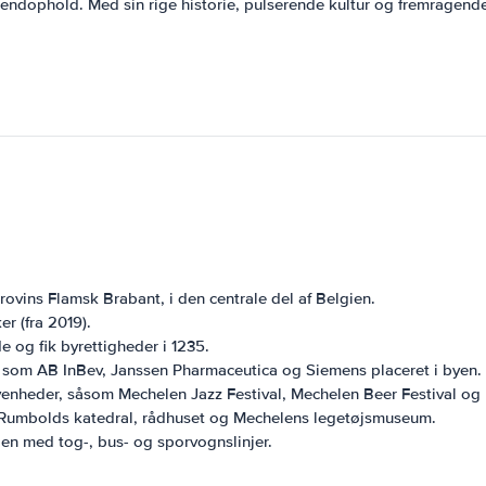
endophold. Med sin rige historie, pulserende kultur og fremragende t
vins Flamsk Brabant, i den centrale del af Belgien.
r (fra 2019).
 og fik byrettigheder i 1235.
 som AB InBev, Janssen Pharmaceutica og Siemens placeret i byen.
venheder, såsom Mechelen Jazz Festival, Mechelen Beer Festival og
. Rumbolds katedral, rådhuset og Mechelens legetøjsmuseum.
gien med tog-, bus- og sporvognslinjer.