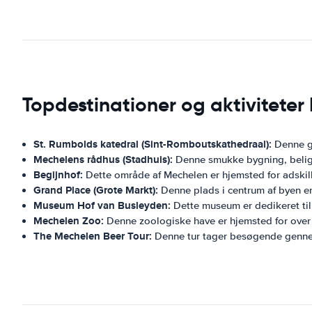
Topdestinationer og aktivitete
St. Rumbolds katedral (Sint-Romboutskathedraal):
Denne go
Mechelens rådhus (Stadhuis):
Denne smukke bygning, beliggen
Begijnhof:
Dette område af Mechelen er hjemsted for adskill
Grand Place (Grote Markt):
Denne plads i centrum af byen er
Museum Hof ​​van Busleyden:
Dette museum er dedikeret til 
Mechelen Zoo:
Denne zoologiske have er hjemsted for over 200
The Mechelen Beer Tour:
Denne tur tager besøgende gennem