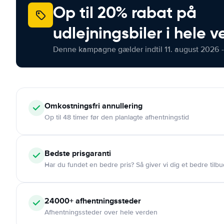
Op til 20% rabat på
udlejningsbiler i hele 
Denne kampagne gælder indtil 11. august 2026 -
Omkostningsfri
annullering
Op til 48 timer før den planlagte afhentningstid
Bedste prisgaranti
Har du fundet en bedre pris? Så giver vi dig et bedre tilbu
24000+
afhentningssteder
Afhentningssteder over hele verden