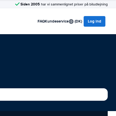
Siden 2005
har vi sammenlignet priser på biludlejning
FAQ
Kundeservice
(DK)
Log ind