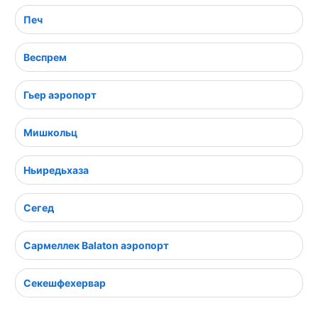
Печ
Веспрем
Гьер аэропорт
Мишкольц
Ньиредьхаза
Сегед
Сармеллек Balaton аэропорт
Секешфехервар