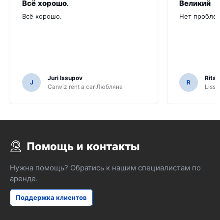
Всё хорошо.
Великий
Всё хорошо.
Нет проблем
Juri Issupov
Rita 
J
R
Carwiz rent a car Любляна
Lissa
Помощь и контакты
Нужна помощь? Обратись к нашим специалистам по
аренде.
Поддержка клиентов