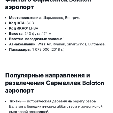
аэропорт
Местоположение:
Шармеллек, Венгрия.
Код IATA:
SOB
Код ИКАО:
LHSA
Высота:
243 фута / 74 м.
Взлетно-посадочные полосы:
1
Авиакомпании:
Wizz Air, Ryanair, Smartwings, Lufthansa.
Пассажиры:
1 073 000 (2018 г.)
Популярные направления и
развлечения Сармеллек Balaton
аэропорт
Тихань
— историческая деревня на берегу озера
Балатон с бенедиктинским аббатством и живописной
смотровой площадкой.