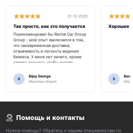
21-12-2020
Так просто, как это получается
Хорошее к
Порекомендовал бы Rental Car Group
Group - мой опыт заключался в том,
что своевременная доставка,
отзывчивость и легкость ведения
бизнеса. У меня нет ничего, кроме
самого лучшего, чтобы сказать.
Bijoy George
Beno
B
B
München Airport
Münch
Помощь и контакты
Нужна помощь? Обратись к нашим специалистам по