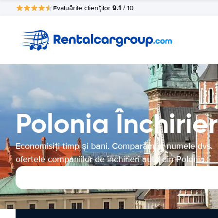
9.1
Evaluările clienților
/ 10
Polonia Închirie
Economisiți timp și bani. Comparăm în numele dvs.
ofertele companiilor de închirieri auto din Polonia.