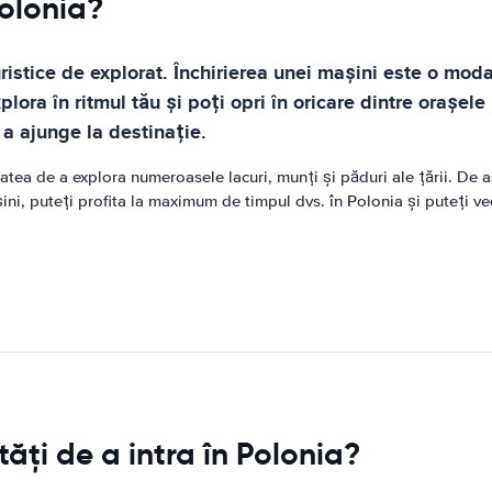
Polonia?
ristice de explorat. Închirierea unei mașini este o mod
plora în ritmul tău și poți opri în oricare dintre orașel
 a ajunge la destinație.
atea de a explora numeroasele lacuri, munți și păduri ale țării. De a
ni, puteți profita la maximum de timpul dvs. în Polonia și puteți ved
ăți de a intra în Polonia?