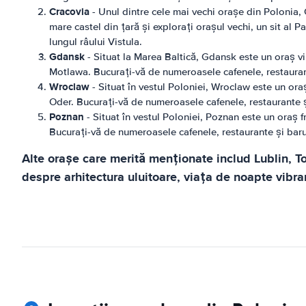
Cracovia
- Unul dintre cele mai vechi orașe din Polonia, 
mare castel din țară și explorați orașul vechi, un sit al
lungul râului Vistula.
Gdansk
- Situat la Marea Baltică, Gdansk este un oraș vib
Motlawa. Bucurați-vă de numeroasele cafenele, restaurant
Wroclaw
- Situat în vestul Poloniei, Wroclaw este un oraș
Oder. Bucurați-vă de numeroasele cafenele, restaurante și
Poznan
- Situat în vestul Poloniei, Poznan este un oraș f
Bucurați-vă de numeroasele cafenele, restaurante și barur
Alte orașe care merită menționate includ Lublin, T
despre arhitectura uluitoare, viața de noapte vibr