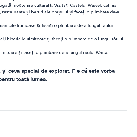
bogată moștenire culturală. Vizitați Castelul Wawel, cel mai
restaurante și baruri ale orașului și faceți o plimbare de-a
isericile frumoase și faceți o plimbare de-a lungul râului
ați bisericile uimitoare și faceți o plimbare de-a lungul râului
uimitoare și faceți o plimbare de-a lungul râului Warta.
 și ceva special de explorat. Fie că este vorba
pentru toată lumea.