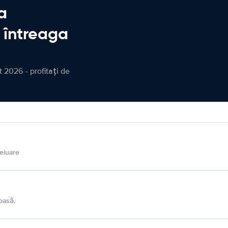
a
n întreaga
 2026 - profitați de
eluare
oasă.