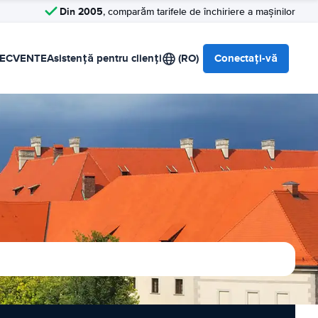
Din 2005
, comparăm tarifele de închiriere a mașinilor
RECVENTE
Asistență pentru clienți
(RO)
Conectați-vă