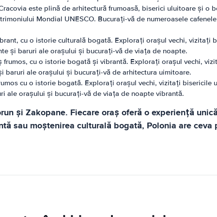
Cracovia este plină de arhitectură frumoasă, biserici uluitoare și o 
 Patrimoniului Mondial UNESCO. Bucurați-vă de numeroasele cafenele, 
rant, cu o istorie culturală bogată. Explorați orașul vechi, vizitați b
e și baruri ale orașului și bucurați-vă de viața de noapte.
 frumos, cu o istorie bogată și vibrantă. Explorați orașul vechi, vizit
 baruri ale orașului și bucurați-vă de arhitectura uimitoare.
rumos cu o istorie bogată. Explorați orașul vechi, vizitați bisericile 
i ale orașului și bucurați-vă de viața de noapte vibrantă.
orun și Zakopane. Fiecare oraș oferă o experiență unică
antă sau moștenirea culturală bogată, Polonia are ceva 