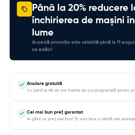
Până la 20% reducere l
închirierea de mașini î
lume
Această promoție este valabilă până la 11 august
ea astăzi!
Anulare gratuită
Cu până la 48 de ore înainte de ora programată pentru pr
Cel mai bun preț garantat
Ai găsit un preț mai bun? Îți vom face o ofertă mai avantaj