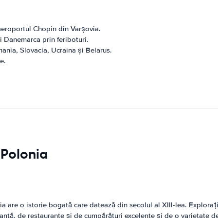
 aeroportul Chopin din Varșovia.
 Danemarca prin feriboturi.
mania, Slovacia, Ucraina și Belarus.
e.
n Polonia
a are o istorie bogată care datează din secolul al XIII-lea. Explorați
antă, de restaurante și de cumpărături excelente și de o varietate de 