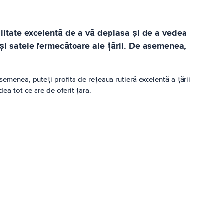
alitate excelentă de a vă deplasa și de a vedea
e și satele fermecătoare ale țării. De asemenea,
semenea, puteți profita de rețeaua rutieră excelentă a țării
ea tot ce are de oferit țara.