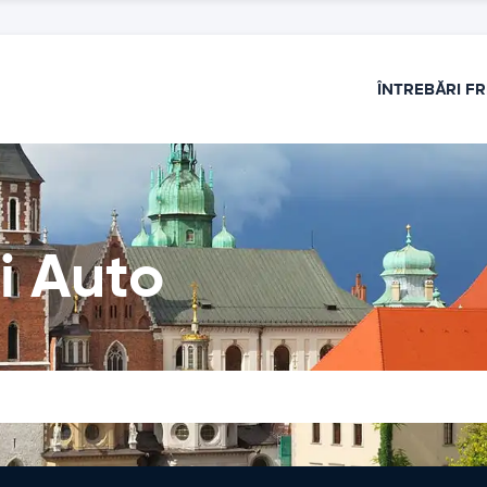
ÎNTREBĂRI F
ri Auto