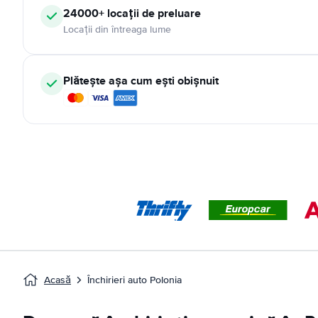
24000+ locații de preluare
Locații din întreaga lume
Plătește așa cum ești obișnuit
Acasă
Închirieri auto Polonia