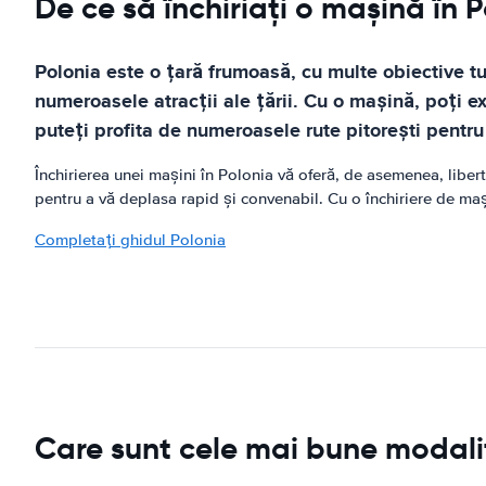
De ce să închiriați o mașină în 
Polonia este o țară frumoasă, cu multe obiective tu
numeroasele atracții ale țării. Cu o mașină, poți ex
puteți profita de numeroasele rute pitorești pentru
Închirierea unei mașini în Polonia vă oferă, de asemenea, libert
pentru a vă deplasa rapid și convenabil. Cu o închiriere de mași
Completați ghidul Polonia
Care sunt cele mai bune modalit