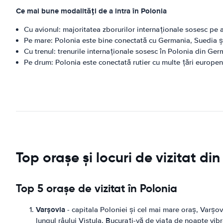
Ce mai bune modalități de a intra în Polonia
Cu avionul: majoritatea zborurilor internaționale sosesc pe
Pe mare: Polonia este bine conectată cu Germania, Suedia și
Cu trenul: trenurile internaționale sosesc în Polonia din Ger
Pe drum: Polonia este conectată rutier cu multe țări europen
Top orașe și locuri de vizitat di
Top 5 orașe de vizitat în Polonia
Varșovia
- capitala Poloniei și cel mai mare oraș, Varșovi
lungul râului Vistula. Bucurați-vă de viața de noapte vibr