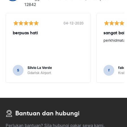
12842
04-12-2020
berpuas hati
sangat baik
perkhidmatan
Silvio La Verde
fabri
S
f
Gdańsk Airport
Krakó
Bantuan dan hubungi
Perlukan bantuan? Sila hubungi pakar sewa kami.