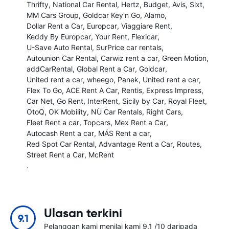
Thrifty
National Car Rental
Hertz
Budget
Avis
Sixt
MM Cars Group
Goldcar Key'n Go
Alamo
Dollar Rent a Car
Europcar
Viaggiare Rent
Keddy By Europcar
Your Rent
Flexicar
U-Save Auto Rental
SurPrice car rentals
Autounion Car Rental
Carwiz rent a car
Green Motion
addCarRental
Global Rent a Car
Goldcar
United rent a car
wheego
Panek
United rent a car
Flex To Go
ACE Rent A Car
Rentis
Express Impress
Car Net
Go Rent
InterRent
Sicily by Car
Royal Fleet
OtoQ
OK Mobility
NÜ Car Rentals
Right Cars
Fleet Rent a car
Topcars
Mex Rent a Car
Autocash Rent a car
MÁS Rent a car
Red Spot Car Rental
Advantage Rent a Car
Routes
Street Rent a Car
McRent
.
Ulasan terkini
9.1
Pelanggan kami menilai kami 9.1 /10 daripada