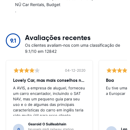
NÜ Car Rentals
Budget
.
Avaliações recentes
9.1
Os clientes avaliam-nos com uma classificação de
9.1/10 em 12842
04-12-2020
Lovely Car, mas mais conselhos necessários
Boa
A AVIS, a empresa de aluguel, forneceu
Eu tive uma 
um carro encantador, incluindo o SAT
a Europcar
NAV, mas um pequeno guia para seu
uso e o de algumas das principais
características do carro em inglês teria
sido muito útil para esse cliente.
Tivemos que pedir uma série de locais
Gearoid O Suilleabhain
para orientação e apenas para isso,
Leon
G
brussels midi railway station,