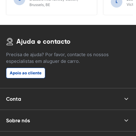
L
talvez não tenhamos descoberto as
Victor
Brussels, BE
funções do SAT NAV.
Ajuda e contacto
Precisa de ajuda? Por favor, contacte os nossos
especialistas em aluguer de carro.
Apoio ao cliente
Conta
Sobre nós