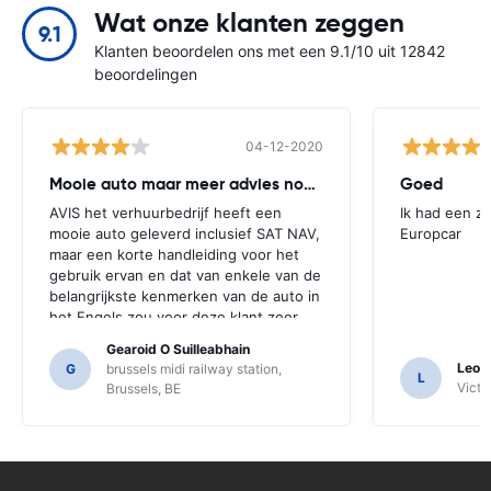
Wat onze klanten zeggen
9.1
Klanten beoordelen ons met een 9.1/10 uit 12842
beoordelingen
04-12-2020
Mooie auto maar meer advies nodig
Goed
AVIS het verhuurbedrijf heeft een
Ik had een z
mooie auto geleverd inclusief SAT NAV,
Europcar
maar een korte handleiding voor het
gebruik ervan en dat van enkele van de
belangrijkste kenmerken van de auto in
het Engels zou voor deze klant zeer
nuttig zijn geweest. We moesten een
Gearoid O Suilleabhain
aantal locals voor begeleiding vragen
Leon
G
brussels midi railway station,
L
en alleen daarvoor hebben we de
Victor
Brussels, BE
functies van de SAT NAV misschien niet
uitgevonden.