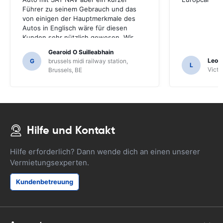
Führer zu seinem Gebrauch und das
von einigen der Hauptmerkmale des
Autos in Englisch wäre für diesen
Kunden sehr nützlich gewesen. Wir
mussten eine Reihe von Einheimischen
Gearoid O Suilleabhain
zur Führung fragen und nur dafür
Leon
G
brussels midi railway station,
L
hätten wir die Funktionen des SAT NAV
Victor
Brussels, BE
nicht herausgefunden.
Hilfe und Kontakt
Hilfe erforderlich? Dann wende dich an einen unserer
Vermietungsexperten.
Kundenbetreuung