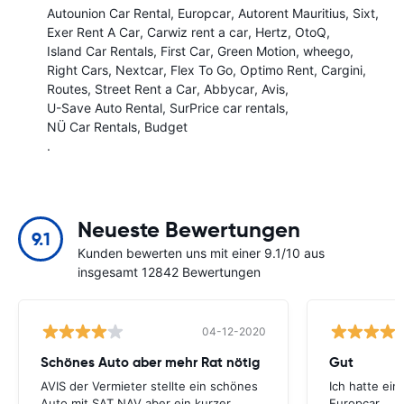
Autounion Car Rental
Europcar
Autorent Mauritius
Sixt
Exer Rent A Car
Carwiz rent a car
Hertz
OtoQ
Island Car Rentals
First Car
Green Motion
wheego
Right Cars
Nextcar
Flex To Go
Optimo Rent
Cargini
Routes
Street Rent a Car
Abbycar
Avis
U-Save Auto Rental
SurPrice car rentals
NÜ Car Rentals
Budget
.
Neueste Bewertungen
9.1
Kunden bewerten uns mit einer 9.1/10 aus
insgesamt 12842 Bewertungen
04-12-2020
Schönes Auto aber mehr Rat nötig
Gut
AVIS der Vermieter stellte ein schönes
Ich hatte ein
Auto mit SAT NAV aber ein kurzer
Europcar