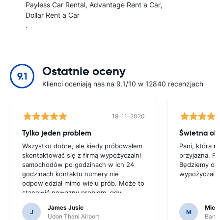
Payless Car Rental
Advantage Rent a Car
Dollar Rent a Car
.
Ostatnie oceny
9.1
Klienci oceniają nas na 9.1/10 w 12840 recenzjach
19-11-2020
Tylko jeden problem
Świetna obs
Wszystko dobre, ale kiedy próbowałem
Pani, która m
skontaktować się z firmą wypożyczalni
przyjazna. P
samochodów po godzinach w ich 24
Będziemy od t
godzinach kontaktu numery nie
wypożyczalni
odpowiedział mimo wielu prób. Może to
stanowić poważny problem, gdy
potrzebujesz pomocy w ich usługach
James Jusic
Mich
lub samochodzie.
J
M
Udon Thani Airport
Bangk